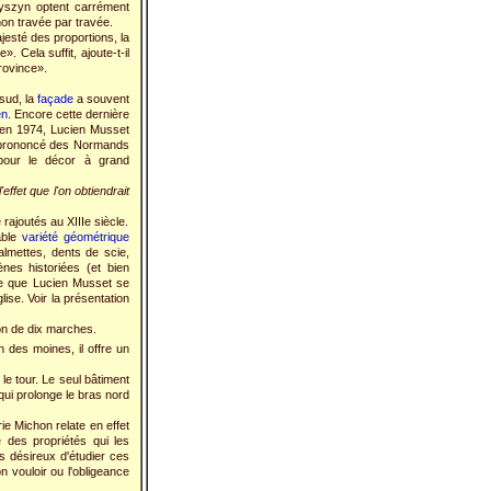
yszyn optent carrément
non travée par travée.
jesté des proportions, la
 Cela suffit, ajoute-t-il
rovince».
sud, la
façade
a souvent
en
. Encore cette dernière
, en 1974, Lucien Musset
t prononcé des Normands
 pour le décor à grand
effet que l'on obtiendrait
 rajoutés au XIIIe siècle.
able
variété géométrique
almettes, dents de scie,
nes historiées (et bien
lle que Lucien Musset se
lise. Voir la présentation
ron de dix marches.
 des moines, il offre un
 le tour. Le seul bâtiment
 qui prolonge le bras nord
ie Michon relate en effet
e des propriétés qui les
es désireux d'étudier ces
n vouloir ou l'obligeance