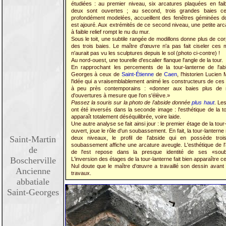
étudiées : au premier niveau, six arcatures plaquées en faibl
deux sont ouvertes ; au second, trois grandes baies cen
profondément modelées, accueillent des fenêtres géminées d
est ajouré. Aux extrémités de ce second niveau, une petite ar
à faible relief rompt le nu du mur.
Sous le toit, une subtile rangée de modillons donne plus de c
des trois baies. Le maître d'œuvre n'a pas fait ciseler ces m
n'aurait pas vu les sculptures depuis le sol (photo ci-contre) !
Au nord-ouest, une tourelle d'escalier flanque l'angle de la tour.
En rapprochant les percements de la tour-lanterne de l'abb
Georges à ceux de
Saint-Étienne
de
Caen
, l'historien Lucie
l'idée qui a vraisemblablement animé les constructeurs de ces
à peu près contemporains : «donner aux baies plus de re
d'ouvertures à mesure que l'on s'élève.»
Passez la souris sur la photo de l'abside donnée
plus haut
. Le
ont été inversés dans la seconde image : l'esthétique de la t
apparaît totalement déséquilibrée, voire laide.
Une autre analyse se fait ainsi jour : le premier étage de la tour
ouvert, joue le rôle d'un soubassement. En fait, la tour-lanterne 
Saint-Martin
deux niveaux, le profil de l'abside qui en possède troi
soubassement affiche une arcature aveugle. L'esthétique de l'
de
de l'est repose dans la presque identité de ses «sou
Boscherville
L'inversion des étages de la tour-lanterne fait bien apparaître
Nul doute que le maître d'œuvre a travaillé son dessin avant 
Ancienne
travaux.
abbatiale
Saint-Georges