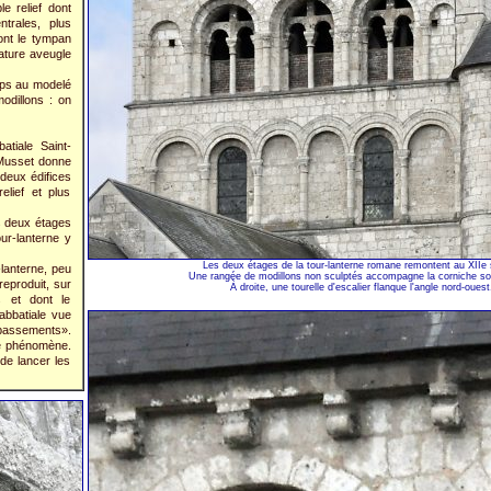
e relief dont
trales, plus
ont le tympan
cature aveugle
orps au modelé
odillons : on
atiale Saint-
n Musset donne
 deux édifices
lief et plus
s deux étages
our-lanterne y
Les deux étages de la tour-lanterne romane remontent au XIIe 
-lanterne, peu
Une rangée de modillons non sculptés accompagne la corniche sou
reproduit, sur
À droite, une tourelle d'escalier flanque l'angle nord-ouest
s et dont le
abbatiale vue
bassements».
 ce phénomène.
de lancer les