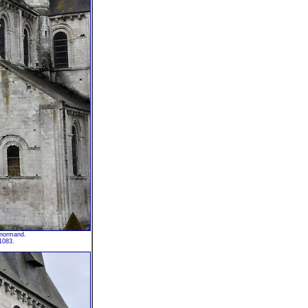
n normand.
1083.