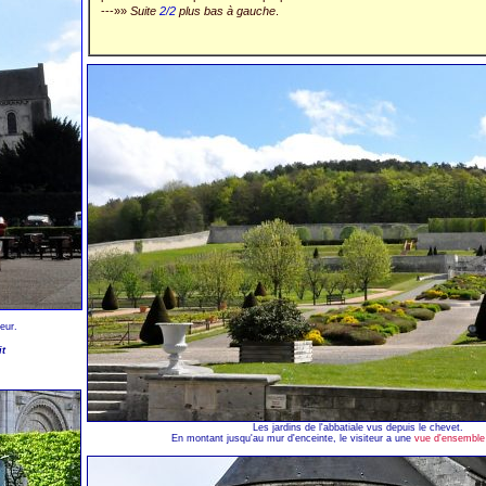
---»»
Suite
2/2
plus bas à gauche
.
eur.
it
Les jardins de l'abbatiale vus depuis le chevet.
En montant jusqu'au mur d'enceinte, le visiteur a une
vue d'ensemble