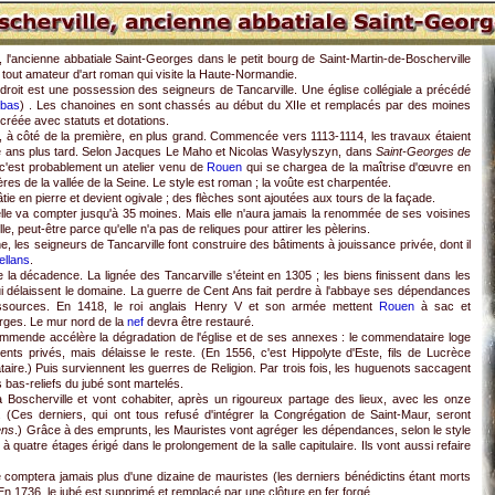
, l'ancienne abbatiale Saint-Georges dans le petit bourg de Saint-Martin-de-Boscherville
 tout amateur d'art roman qui visite la Haute-Normandie.
endroit est une possession des seigneurs de Tancarville. Une église collégiale a précédé
 bas
) . Les chanoines en sont chassés au début du XIIe et remplacés par des moines
créée avec statuts et dotations.
e, à côté de la première, en plus grand. Commencée vers 1113-1114, les travaux étaient
e ans plus tard. Selon Jacques Le Maho et Nicolas Wasylyszyn, dans
Saint-Georges de
 c'est probablement un atelier venu de
Rouen
qui se chargea de la maîtrise d'œuvre en
ières de la vallée de la Seine. Le style est roman ; la voûte est charpentée.
âtie en pierre et devient ogivale ; des flèches sont ajoutées aux tours de la façade.
lle va compter jusqu'à 35 moines. Mais elle n'aura jamais la renommée de ses voisines
 peut-être parce qu'elle n'a pas de reliques pour attirer les pèlerins.
e, les seigneurs de Tancarville font construire des bâtiments à jouissance privée, dont il
ellans
.
 la décadence. La lignée des Tancarville s'éteint en 1305 ; les biens finissent dans les
i délaissent le domaine. La guerre de Cent Ans fait perdre à l'abbaye ses dépendances
essources. En 1418, le roi anglais Henry V et son armée mettent
Rouen
à sac et
orges. Le mur nord de la
nef
devra être restauré.
ommende accélère la dégradation de l'église et de ses annexes : le commendataire loge
nts privés, mais délaisse le reste. (En 1556, c'est Hippolyte d'Este, fils de Lucrèce
re.) Puis surviennent les guerres de Religion. Par trois fois, les huguenots saccagent
 bas-reliefs du jubé sont martelés.
à Boscherville et vont cohabiter, après un rigoureux partage des lieux, avec les onze
. (Ces derniers, qui ont tous refusé d'intégrer la Congrégation de Saint-Maur, seront
ens
.) Grâce à des emprunts, les Mauristes vont agréger les dépendances, selon le style
à quatre étages érigé dans le prolongement de la salle capitulaire. Ils vont aussi refaire
e comptera jamais plus d'une dizaine de mauristes (les derniers bénédictins étant morts
 En 1736, le jubé est supprimé et remplacé par une clôture en fer forgé.