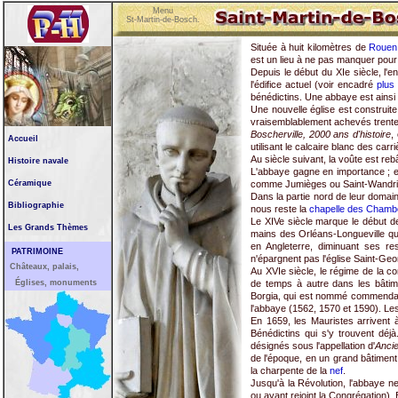
Menu
St-Martin-de-Bosch.
Située à huit kilomètres de
Rouen
est un lieu à ne pas manquer pour
Depuis le début du XIe siècle, l'
l'édifice actuel (voir encadré
plus
bénédictins. Une abbaye est ainsi 
Une nouvelle église est construit
vraisemblablement achevés trent
Boscherville, 2000 ans d'histoire
,
Accueil
utilisant le calcaire blanc des carr
Au siècle suivant, la voûte est reb
Histoire navale
L'abbaye gagne en importance ; e
Céramique
comme Jumièges ou Saint-Wandrille,
Dans la partie nord de leur domain
Bibliographie
nous reste la
chapelle des Chamb
Le XIVe siècle marque le début de
Les Grands Thèmes
mains des Orléans-Longueville qu
en Angleterre, diminuant ses r
PATRIMOINE
n'épargnent pas l'église Saint-Ge
Châteaux, palais,
Au XVIe siècle, le régime de la c
Églises, monuments
de temps à autre dans les bâtime
Borgia, qui est nommé commendatai
l'abbaye (1562, 1570 et 1590). Les
En 1659, les Mauristes arrivent 
Bénédictins qui s'y trouvent déjà
désignés sous l'appellation d'
Anci
de l'époque, en un grand bâtiment 
la charpente de la
nef
.
Jusqu'à la Révolution, l'abbaye n
ou ayant rejoint la Congrégation).