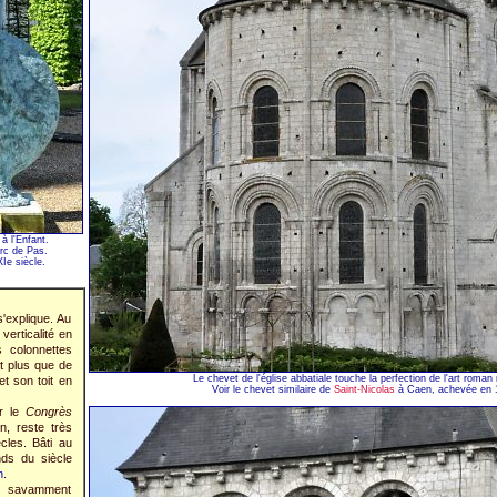
à l'Enfant.
rc de Pas.
Ie siècle.
'explique. Au
verticalité en
s colonnettes
t plus que de
Le chevet de l'église abbatiale touche la perfection de l'art roma
et son toit en
Voir le chevet similaire de
Saint-Nicolas
à Caen, achevée en 
ur le
Congrès
on, reste très
cles. Bâti au
nds du siècle
n
.
s savamment