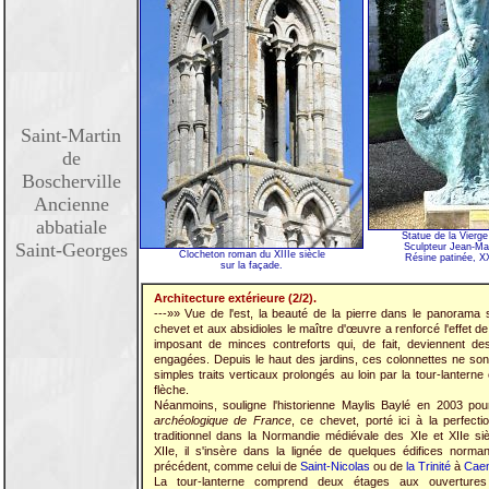
Saint-Martin
de
Boscherville
Ancienne
abbatiale
Statue de la Vierge 
Saint-Georges
Sculpteur Jean-Ma
Clocheton roman du XIIIe siècle
Résine patinée, XX
sur la façade.
Architecture extérieure (2/2).
---»» Vue de l'est, la beauté de la pierre dans le panorama s
chevet et aux absidioles le maître d'œuvre a renforcé l'effet de 
imposant de minces contreforts qui, de fait, deviennent de
engagées. Depuis le haut des jardins, ces colonnettes ne son
simples traits verticaux prolongés au loin par la tour-lanterne 
flèche.
Néanmoins, souligne l'historienne Maylis Baylé en 2003 po
archéologique de France
, ce chevet, porté ici à la perfecti
traditionnel dans la Normandie médiévale des XIe et XIIe siè
XIIe, il s'insère dans la lignée de quelques édifices norma
précédent, comme celui de
Saint-Nicolas
ou de
la Trinité
à
Cae
La tour-lanterne comprend deux étages aux ouverture