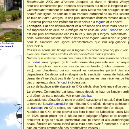
Boscherville, 2000 ans d'histoire
, Jacques Le Maho et Nicolas Wasyl
pour une construction par tranches horizontales sur toute la longueur et 
Commentant l'extérieur de l'abbatiale, Louis-Marie Michon souligne «la ma
beauté des lignes de l'abside et du transept surmonté de sa tour-lanterne».
«à faire de Saint-Georges un des plus importants édifices romans de la p
Le visiteur portera son intérêt sur deux points : la
façade
et le chevet.
La façade.
Par son dépouillement et la présence des deux tours nord et 
été rapprochée de celle de Jumièges ou de celle de
Saint-Étienne
de
Ca
est-elle plus harmonieuse car les tours y sont plus larges. Néanmoins
dans
Normandie romane
détecte dans cette façade «aussi bien le goû
pour la simplicité des lignes architecturales que leur répugnance
 l'abbatiale.
spectacle.»
-lanterne !
e.
Passez la souris sur l'image de la façade (ci-contre à gauche) pour voir l'
avec des tours moins étroites et des clochetons moins graciles
.
Notons que le dernier niveau des tours et la flèche qui le surmonte ont été
Le
portail
sans tympan (à la mode normande) présente une remarqu
dans la simplicité des voussures de son archivolte (motifs crénelés, p
etc.). Les chapiteaux qui surmontent les colonnettes portent des scè
dégradées). Ce décor est si éloigné de la simplicité normande habitue
demande s'il ne s'agit pas là de l'une des parties les plus récentes de l'ég
des chapiteaux dans l'
encadré
ci-dessous.
Le sol de la place a été abaissé au XIXe siècle, d'où l'existence d'un per
Le chevet.
Contemplée par beau temps depuis le haut de l'ancien jardin
vrai décor de carte postale. Voir photo
plus bas
.
L'abbatiale est dégagée de toute propriété parasite et il est aisé d'en faire
annexe est la
salle capitulaire
, du milieu du XIIe siècle, de style gothique,
du
transept
. Au XVIIe siècle, les mauristes l'ont surmontée d'un étage.
Au début du XIXe, on ne pouvait pas faire le tour de l'abbatiale. Louis-Mar
en 1926 qu'un projet est à l'étude pour dégager l'église et le chapitr
entourent. Il ajoute : «Ceci permettrait aux touristes et aux archéologu
beaux édifices en pleine liberté de le faire sans avoir à compter sur le bo
plus ou moins empressée des propriétaires voisins.»