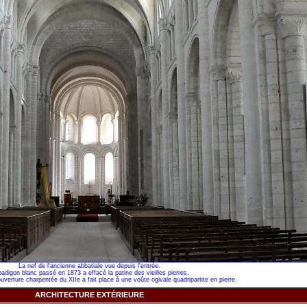
La nef de l'ancienne abbatiale vue depuis l'entrée.
badigon blanc passé en 1873 a effacé la patine des vieilles pierres.
ouverture charpentée du XIIe a fait place à une voûte ogivale quadripartite en pierre.
ARCHITECTURE EXTÉRIEURE