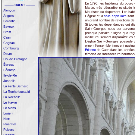
En 1790, les habitants du bourg o
——— OUEST ———
Martin, très dégradée et située 
Alençon
Mauristes se dispersent. Les habi
Angers
L'église et la
salle capitulaire
sont 
un grand nombre de réfections de 
Barentin
Si toutes les dépendances ont dis
Bayeux
Saint-Georges nous est parvenue
Brest
presque parfaite : signe que l'é
malheureusement disparaître les d
Caen
L'église Saint-Georges possède un
Cognac
ornent l'ensemble innovent quelqu
Combourg
Étienne
de Caen dans les années 10
Dinan
témoins de l'architecture normande
Dol-de-Bretagne
Évreux
Fécamp
Ile-de-Ré
Josselin
La Ferté Bernard
La Rochefoucauld
La Rochelle
Le Havre
Le Mans
Lorient
Niort
Ploërmel
Poitiers