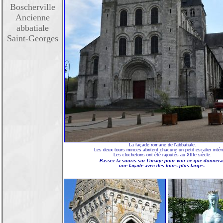
Boscherville
Ancienne
abbatiale
Saint-Georges
La façade romane de l'abbatiale.
Les deux tours minces abritent chacune un petit escalier intéri
Les clochetons ont été rajoutés au XIIIe siècle.
Passez la souris sur l'image pour voir ce que donnera
une façade avec des tours plus larges.