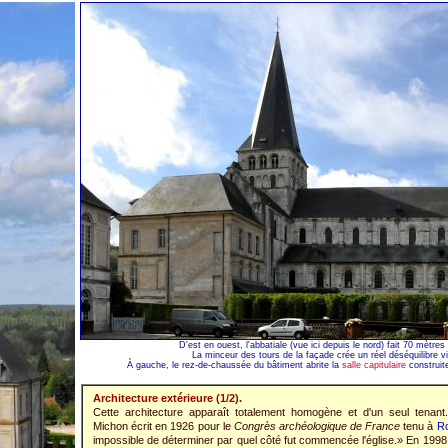
D'est en ouest, l'abbatiale (vue ici depuis le nord) fait 70 mètres
La minceur des tours de la façade crée un réel déséquilibre vi
À gauche, le rez-de-chaussée du bâtiment abrite la
salle capitulaire
construite
Architecture extérieure (1/2).
Cette architecture apparaît totalement homogène et d'un seul tenant. 
Michon écrit en 1926 pour le
Congrès archéologique de France
tenu à
R
impossible de déterminer par quel côté fut commencée l'église.» En 199