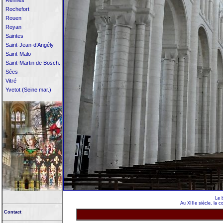
Rennes
Rochefort
Rouen
Royan
Saintes
Saint-Jean-d’Angély
Saint-Malo
Saint-Martin de Bosch.
Sées
Vitré
Yvetot (Seine mar.)
Le 
Au XIIIe siècle, la c
Contact