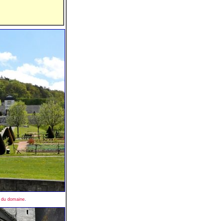
 du domaine
.