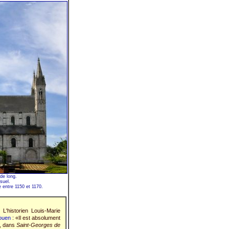
 de long.
suel.
 entre 1150 et 1170.
L'historien Louis-Marie
ouen
: «Il est absolument
8, dans
Saint-Georges de