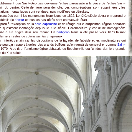
btiennent que Saint-Georges devienne l'église paroissiale à la place de l'église Saint-
loin du centre. Cette dernière sera démolie. Les congrégations sont supprimées ; les
tations monastiques sont vendues, puis modifiées ou détruites.
classées parmi les monuments historiques en 1822. Le XIXe siècle devra entreprendre
détails (le
chœur
et tous les bas-côtés sont en mauvais état).
paru à l'exception de la
salle capitulaire
et de l'étage qui la surplombe, l'église abbatiale
 quasiment inchangée depuis le XIIe siècle. L'architecture y est d'une homogénéité
glise a été érigée d'un seul tenant. Un
badigeon
blanc a été passé vers 1873 faisant
erniers restes de coloris sur les chapiteaux.
 intérêt certain car les dispositions de la façade, de l'abside et les modénatures qui
e peu par rapport à celles des grands édifices qu'on venait de construire, comme
Saint-
70. À ce titre, l'ancienne église abbatiale de Boscherville est l'un des derniers grands
 du XIIe siècle.