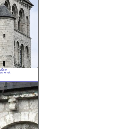
siècle.
s le toit.
.