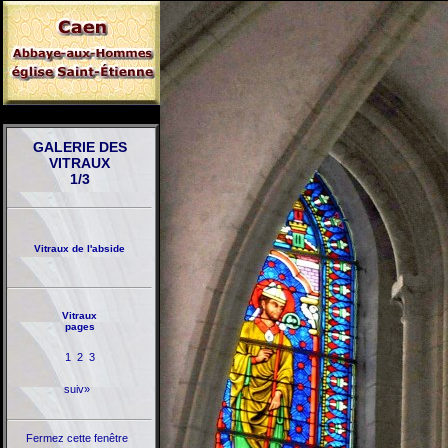
GALERIE DES
VITRAUX
1/3
Vitraux de l'abside
Vitraux
pages
1
2
3
suiv»
Fermez cette fenêtre