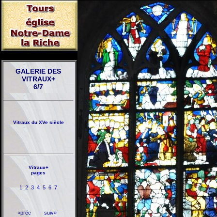
GALERIE DES
VITRAUX+
6/7
Vitraux du XVe siècle
Vitraux+
pages
1
2
3
4
5
6
7
«préc
suiv»