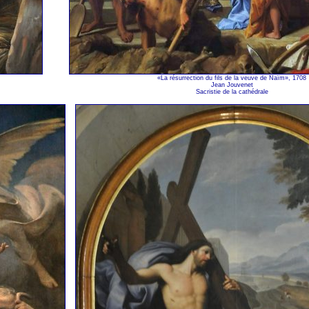
«La résurrection du fils de la veuve de Naïm», 1708
Jean Jouvenet
Sacristie de la cathédrale