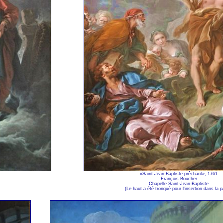
«Saint Jean-Baptiste prêchant», 1761
François Boucher
Chapelle Saint-Jean-Baptiste
(Le haut a été tronqué pour l'insertion dans la p