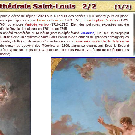
 pour le décor de l'église Saint-Louis au cours des années 1760 sont toujours en place.
tistes prestigieux comme
François Boucher
1703-1770),
Jean-Baptiste Deshays
(1729-
768) ou encore
Amédée Vanloo
(1719-1795). Bien des peintures exposées ont été
cadémie Royale de peinture en 1761 ou en 1765.
s ont été transférées au Muséum (dont le dépôt était à
Versailles
). En 1802, le clergé put
u XIXe siècle, la cathédrale Saint-Louis continua de s'enrichir de grandes et magnifiques
 Saurlay (1664) - toile venant d'un échange -, ou «
Jésus ressuscitant le fils de la veuve
oile venant du couvent des Récollets en 1806, après sa destruction. Sous le Second
e prêter «pour un temps illimité» quelques toiles des Beaux-Arts à titre de dépôt (dont les
uperie).