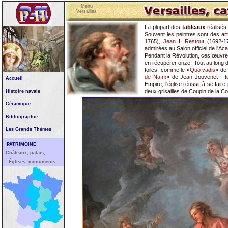
Menu
Versailles
La plupart des
tableaux
réalisés
Souvent les peintres sont des ar
1765),
Jean II Restout
(1692-1
admirées au Salon officiel de l'A
Pendant la Révolution, ces œuvre
en récupérer onze. Tout au long d
toiles, comme le «
Quo vadis
» de
de Naïm
» de Jean Jouvenet - t
Accueil
Empire, l'église réussit à se fair
deux grisailles de Coupin de la Co
Histoire navale
Céramique
Bibliographie
Les Grands Thèmes
PATRIMOINE
Châteaux, palais,
Églises, monuments