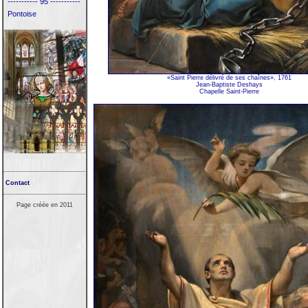
----------- 95 -----------
Pontoise
«Saint Pierre délivré de ses chaînes», 1761
Jean-Baptiste Deshays
Chapelle Saint-Pierre
Contact
Page créée en 2011