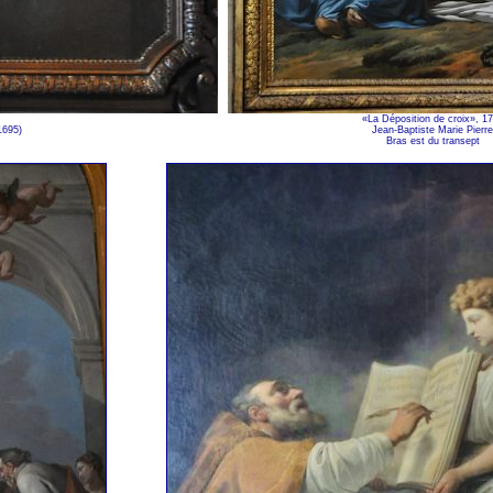
«La Déposition de croix», 1
1695)
Jean-Baptiste Marie Pierre
Bras est du transept