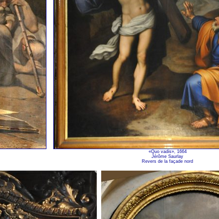
«Quo vadis», 1664
Jérôme Saurlay
Revers de la façade nord