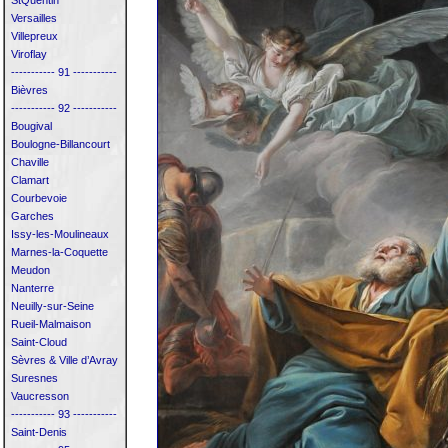
StQuentin
Versailles
Villepreux
Viroflay
----------- 91 -----------
Bièvres
----------- 92 -----------
Bougival
Boulogne-Billancourt
Chaville
Clamart
Courbevoie
Garches
Issy-les-Moulineaux
Marnes-la-Coquette
Meudon
Nanterre
Neuilly-sur-Seine
Rueil-Malmaison
Saint-Cloud
Sèvres & Ville d’Avray
Suresnes
Vaucresson
----------- 93 -----------
Saint-Denis