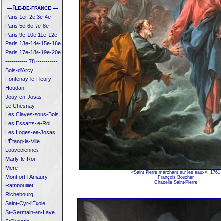
— ÎLE-DE-FRANCE —
Paris 1er-2e-3e-4e
Paris 5e-6e-7e-8e
Paris 9e-10e-11e-12e
Paris 13e-14e-15e-16e
Paris 17e-18e-19e-20e
----------- 78 -----------
Bois-d’Arcy
Fontenay-le-Fleury
Houdan
Jouy-en-Josas
Le Chesnay
Les Clayes-sous-Bois
Les Essarts-le-Roi
Les Loges-en-Josas
L’Étang-la-Ville
Louveciennes
Marly-le-Roi
Mere
«Saint Pierre marchant sur les eaux», 1761
Montfort-l’Amaury
François Boucher
Chapelle Saint-Pierre
Rambouillet
Richebourg
Saint-Cyr-l’École
St-Germain-en-Laye