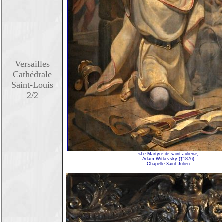
Versailles
Cathédrale
Saint-Louis
2/2
«Le Martyre de saint Julien»,
Adam Witkovsky (†1876)
Chapelle Saint-Julien