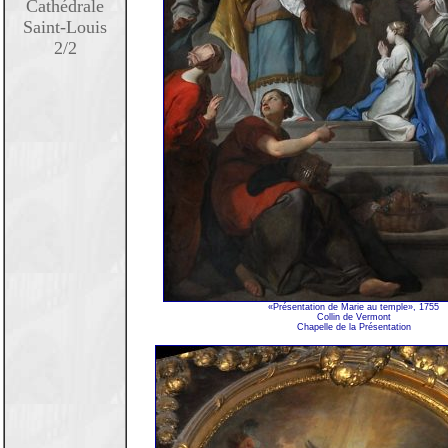
Cathédrale
Saint-Louis
2/2
«Présentation de Marie au temple», 1755
Collin de Vermont
Chapelle de la Présentation