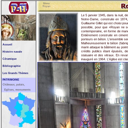
Menu
Royan
Le 5 janvier 1945, dans la nuit, 
Notre-Dame, construite en 1874, e
Guillaume Gillet qui est choisi pour
possible, pour que «Royan ne so
contemporaine, en forme de mando
Entièrement construite en ciment
porteurs en béton. L'ensemble ser
Malheureusement le béton (fabriqu
Accueil
marin attaque la bâtiment au point 
crédits publics étant épuisés, de
Histoire navale
statuaire et des vitraux. En reva
Céramique
inauguré en 1964. L'église est c
Bibliographie
Les Grands Thèmes
PATRIMOINE
Châteaux, palais,
Eglises, monuments