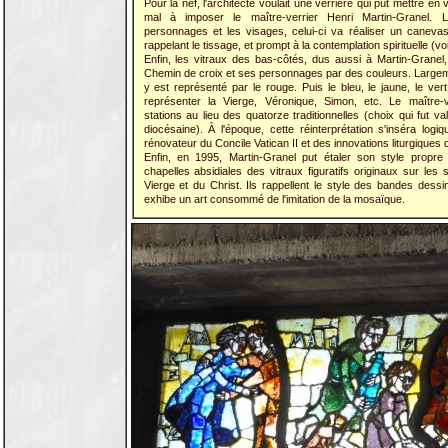
Pour la nef, l'architecte voulait une verrière qui pût mettre en va
mal à imposer le maître-verrier Henri Martin-Granel. 
personnages et les visages, celui-ci va réaliser un caneva
rappelant le tissage, et prompt à la contemplation spirituelle (voi
Enfin, les vitraux des bas-côtés, dus aussi à Martin-Granel,
Chemin de croix et ses personnages par des couleurs. Largemen
y est représenté par le rouge. Puis le bleu, le jaune, le ve
représenter la Vierge, Véronique, Simon, etc. Le maître-ve
stations au lieu des quatorze traditionnelles (choix qui fut v
diocésaine). À l'époque, cette réinterprétation s'inséra log
rénovateur du Concile Vatican II et des innovations liturgiques q
Enfin, en 1995, Martin-Granel put étaler son style propre 
chapelles absidiales des vitraux figuratifs originaux sur les
Vierge et du Christ. Ils rappellent le style des bandes dessi
exhibe un art consommé de l'imitation de la mosaïque.