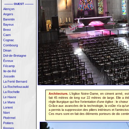
——— OUEST ———
Alençon
Angers
Barentin
Bayeux
Brest
Caen
Cognac
Combourg
Dinan
Dol-de-Bretagne
Évreux
Fécamp
Ile-de-Ré
Josselin
La Ferté Bernard
La Rochefoucauld
La Rochelle
Architecture.
L'église Notre-Dame, en ciment armé, est
Le Havre
fait 45 mètres de long sur 22 mètres de large. Elle a été
règle liturgique qui fixe l'orientation d'une église : le chœur 
Le Mans
Grâce aux avancées de la technologie, la voûte n'a qu'u
Lorient
a permis la suppression des piliers intérieurs et l'aminci
Niort
Ces murs sont en fait des éléments porteurs de dix centim
Ploërmel
Poitiers
Rennes