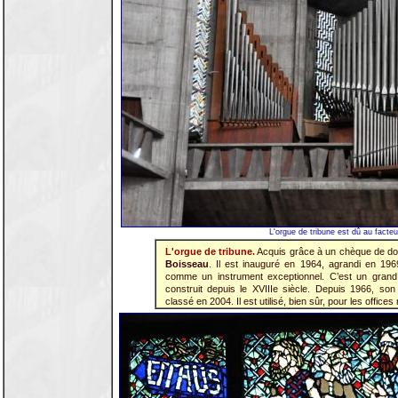
L'orgue de tribune est dû au facte
L'orgue de tribune.
Acquis grâce à un chèque de do
Boisseau
. Il est inauguré en 1964, agrandi en 19
comme un instrument exceptionnel. C’est un grand s
construit depuis le XVIIIe siècle. Depuis 1966, son 
classé en 2004. Il est utilisé, bien sûr, pour les office