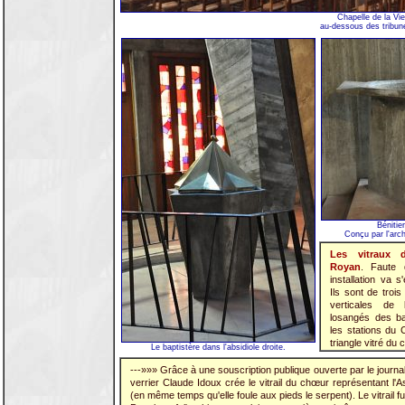
Chapelle de la Vie
au-dessous des tribun
Bénitie
Conçu par l'arch
Les vitraux 
Royan
. Faute 
installation va s
Ils sont de trois
verticales de 
losangés des ba
les stations du 
triangle vitré du
Le baptistère dans l'absidiole droite.
---»»» Grâce à une souscription publique ouverte par le journa
verrier Claude Idoux crée le vitrail du chœur représentant l'
(en même temps qu'elle foule aux pieds le serpent). Le vitrail f