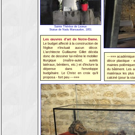
Sainte Thérèse de Lisieux
Statue de Nadu Marsaudon, 1951
Les œuvres d'art de Notre-Dame.
Le budget affecté à la construction de
l'église n'incluait aucun décor.
L'architecte Guillaume Gillet décida
donc de dessiner lui-même le mobilier
---»»» académique - 
liturgique (maître-autel, autels
décor plastique - e
latéraux, bénitiers, etc.) et d'inclure la
maintes polémiques
dépense dans l'enveloppe
du bâtiment. Les ar
budgétaire. Le Christ en croix qu'il
matériaux les plus v
proposa - fort peu ---»»»
calciné (pour la s