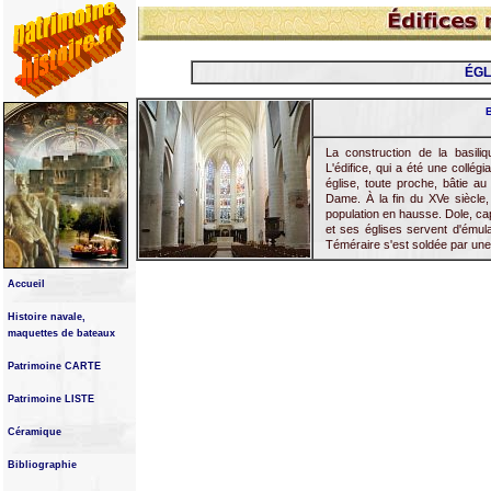
ÉGL
La construction de la basili
L'édifice, qui a été une collég
église, toute proche, bâtie a
Dame. À la fin du XVe siècle, 
population en hausse. Dole, cap
et ses églises servent d'émulat
Téméraire s'est soldée par une 
Accueil
Histoire navale,
maquettes de bateaux
Patrimoine CARTE
Patrimoine LISTE
Céramique
Bibliographie