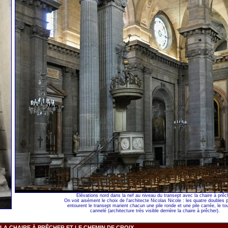
Élévations nord dans la nef au niveau du transept avec la chaire à prêc
On voit aisément le choix de l'architecte Nicolas Nicole : les quatre doubles pi
entourent le transept marient chacun une pile ronde et une pile carrée, le to
cannelé (architecture très visible derrière la chaire à prêcher).
LA CHAIRE À PRÊCHER ET LE CHEMIN DE CROIX