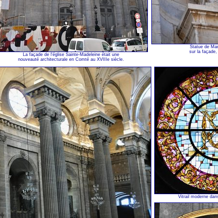
Statue de Mar
sur la façade,
La façade de l'église Sainte-Madeleine était une
nouveauté architecturale en Comté au XVIIIe siècle.
Vitrail moderne dan