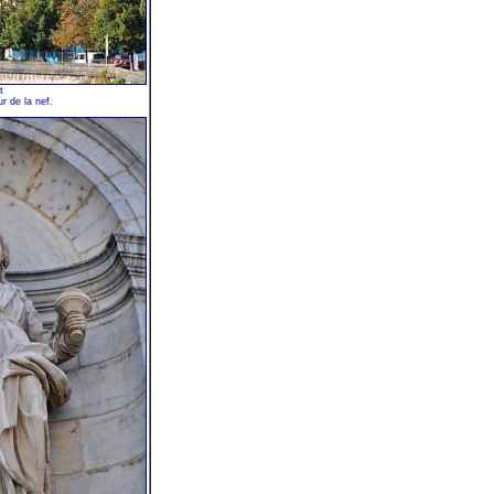
t
r de la nef.