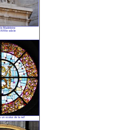
ie-Madeleine
 XVIIIe siècle
s un oculus de la nef