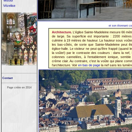
Vesoul
Vézelise
et son étonnant con
Architecture.
L'église Sainte-Madeleine mesure 66 mètr
de large. Sa superficie est importante : 2200 mètre
culmine à 19 mètres de hauteur. La hauteur sous voûte
les bas-côtés, de sorte que Sainte-Madeleine peut 
église-halle. Le visiteur ne peut qu'être frappé (quand l
la voûte!) par le contraste des couleurs : dans la nef
colonnes cannelées, à l'entablement ionique, semble
crème clair. Au contraire, c'est la voûte qui plane c
l'architecture. Voir
en bas de page
la nef sans les lumières
Contact
Page créée en 2014