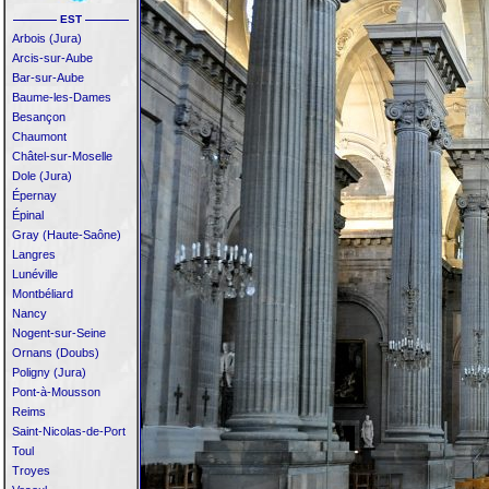
———— EST ————
Arbois (Jura)
Arcis-sur-Aube
Bar-sur-Aube
Baume-les-Dames
Besançon
Chaumont
Châtel-sur-Moselle
Dole (Jura)
Épernay
Épinal
Gray (Haute-Saône)
Langres
Lunéville
Montbéliard
Nancy
Nogent-sur-Seine
Ornans (Doubs)
Poligny (Jura)
Pont-à-Mousson
Reims
Saint-Nicolas-de-Port
Toul
Troyes