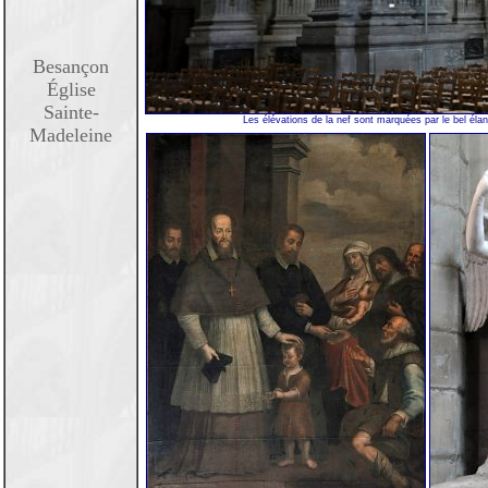
Besançon
Église
Sainte-
Les élévations de la nef sont marquées par le bel él
Madeleine