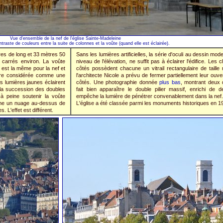
Vue d'ensemble de la nef de l'église Sainte-Madeleine
traste de couleurs entre la suite de colonnes et la voûte (quand elle est éclairée).
es de long et 33 mètres 50
Sans les lumières artificielles, la série d'oculi au dessin m
s carrés environ. La voûte
niveau de l'élévation, ne suffit pas à éclairer l'édifice. Les
 est la même pour la nef et
côtés possèdent chacune un vitrail rectangulaire de taille
être considérée comme une
l'architecte Nicole a prévu de fermer partiellement leur ouve
es lumières jaunes éclairent
côtés. Une photographie donnée
plus bas
, montrant deux 
, la succession des doubles
fait bien apparaître le double pilier massif, enrichi de d
 à peine soutenir la voûte
empêche la lumière de pénétrer convenablement dans la nef.
omme un nuage au-dessus de
L'église a été classée parmi les monuments historiques en 1
. L'effet est différent.