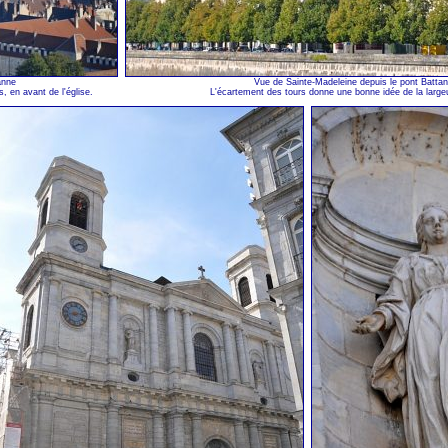
anne
Vue de Sainte-Madeleine depuis le pont Battan
, en avant de l'église.
L'écartement des tours donne une bonne idée de la largeu