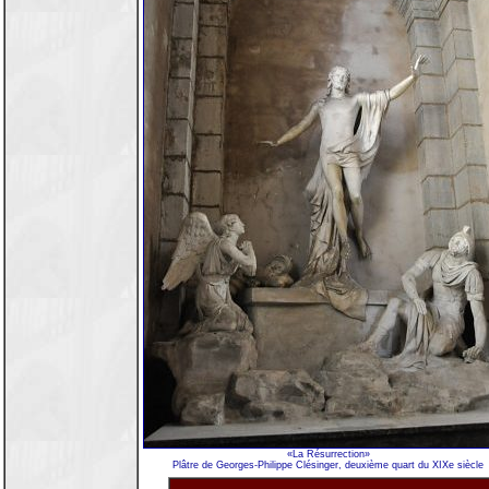
«La Résurrection»
Plâtre de Georges-Philippe Clésinger, deuxième quart du XIXe siècle