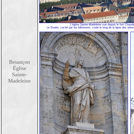
L'église Sainte-Madeleine vue depuis le fort Chaud
Le Doubs, caché par les bâtiments, coule le long de la ligne des arbres
Besançon
Église
Sainte-
Madeleine