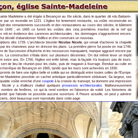
ainte Madeleine a été érigée à Besançon au XIe siècle, dans le quartier dit «du Battant».
e par un incendie en 1221. L'église fut lentement restaurée, sa voûte reconstruite en
dépit des remaniements successifs et des restaurations au cours des siècles, le bâtiment
ra en 1640 ; en 1665 ce furent les voûtes des cinq premières travées de la nef qui
es mit en évidence des carences architecturales ; les dommages s'aggravèrent encore.
 fut décidé d'abandonner l'édifice et d'en construire un nouveau.
criptions dès 1739. L'architecte bisontin
Nicolas Nicole
, qui venait d'achever la chapelle
si par les chanoines pour en dresser les plans. La première pierre fut posée en mai 1746.
erre de Succession d'Autriche et les ressources manquaient, manque aggravé encore par
tes. La construction s'étala donc sur plusieurs décennies. On dut même lever un impôt
t seize ans. En 1766, l'église est enfin bénie, mas la façade n'a toujours pas de tours.
t sert de lieu de réunion pour les clubs, puis de magasin à fourrage. Rendue au culte en
l'archevêque de Besançon en 1865, tandis que les tours sont achevées en 1830.
t promis de faire une église belle et solide qui se distinguât entre toutes celles de l'Europe.
ainte-Madeleine possède un cachet artistique particulièrement séduisant. Sa largeur, ses
rquable voûte enrichie d'une
coupole
à la croisée du transept, lui donnent une impression
 Nicole y a d'ailleurs réalisé quelques
prouesses architecturales
. Malheureusement
it nombre de fenêtres, ce qui la rend sombre en l'absence de soleil. Les historiens de
egretté que l'abside ne possède aucune ouverture. À l'heure actuelle, on peut y admirer
nciens, dont beaucoup sont reproduits dans cette page.