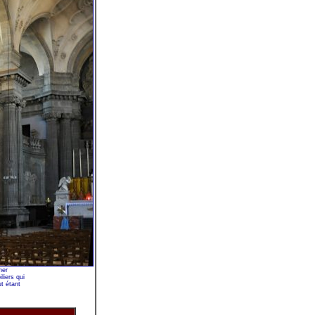
her
liers qui
ut étant