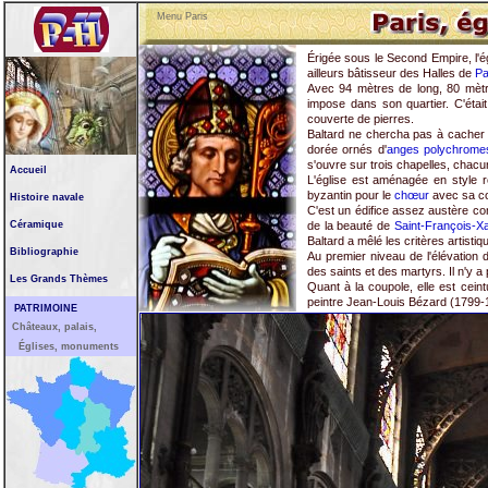
Menu Paris
Érigée sous le Second Empire, l'égl
ailleurs bâtisseur des Halles de
Pa
Avec 94 mètres de long, 80 mèt
impose dans son quartier. C'était
couverte de pierres.
Baltard ne chercha pas à cacher l
dorée ornés d'
anges polychrome
s'ouvre sur trois chapelles, chac
Accueil
L'église est aménagée en style r
byzantin pour le
chœur
avec sa co
Histoire navale
C'est un édifice assez austère 
Céramique
de la beauté de
Saint-François-Xa
Baltard a mêlé les critères artist
Bibliographie
Au premier niveau de l'élévation 
des saints et des martyrs. Il n'y a
Les Grands Thèmes
Quant à la coupole, elle est cein
peintre Jean-Louis Bézard (1799-
PATRIMOINE
Châteaux, palais,
Églises, monuments