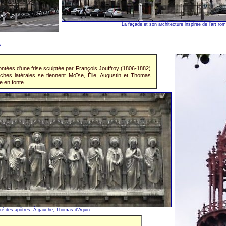
La façade et son architecture inspirée de l'art ro
s.
montées d'une frise sculptée par François Jouffroy (1806-1882)
ches latérales se tiennent Moïse, Élie, Augustin et Thomas
 en fonte.
ouré des apôtres. À gauche, Thomas d'Aquin.