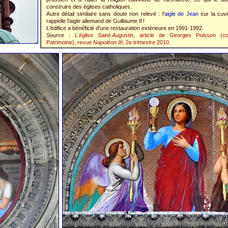
construire des églises catholiques.
Autre détail similaire sans doute non relevé : l'
aigle de Jean
sur la cuve
rappelle l'aigle allemand de Guillaume II !
L'édifice a bénéficié d'une restauration extérieure en 1991-1992.
Source
:
L'église Saint-Augustin
, article de Georges Poisson (co
Patrimoine), revue
Napoléon III
, 2e trimestre 2010.