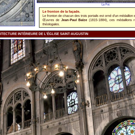
La Foi.
Le fronton de la façade.
Le fronton de chacun des trois portails est orné d'un médaillon e
Œuvres de
Jean-Paul Balze
(1815-1884), ces médaillons r
théologales.
ITECTURE INTÉRIEURE DE L'ÉGLISE SAINT-AUGUSTIN