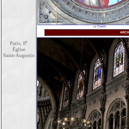
La Charité.
ARCH
e
Paris, 8
Église
Saint-Augustin