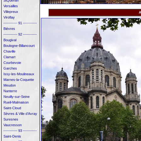
StQuentin
Versailles
Villepreux
A
Viroflay
----------- 91 -----------
Bièvres
----------- 92 -----------
Bougival
Boulogne-Billancourt
Chaville
Clamart
Courbevoie
Garches
Issy-les-Moulineaux
Marnes-la-Coquette
Meudon
Nanterre
Neuilly-sur-Seine
Rueil-Malmaison
Saint-Cloud
Sèvres & Ville d’Avray
Suresnes
Vaucresson
----------- 93 -----------
Saint-Denis