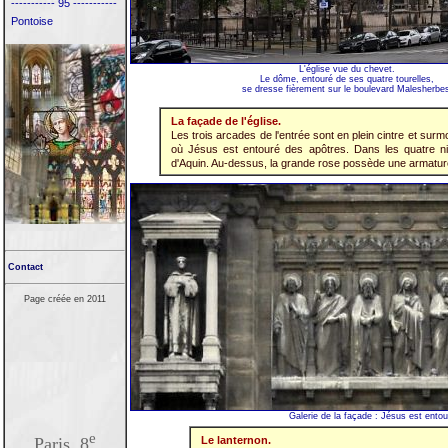
----------- 95 -----------
Pontoise
L'église vue du chevet.
Le dôme, entouré de ses quatre tourelles,
se dresse fièrement sur le boulevard Malesherbe
La façade de l'église.
Les trois arcades de l'entrée sont en plein cintre et sur
où Jésus est entouré des apôtres. Dans les quatre ni
d'Aquin. Au-dessus, la grande rose possède une armature
Contact
Page créée en 2011
Galerie de la façade : Jésus est ent
e
Paris, 8
Le lanternon.