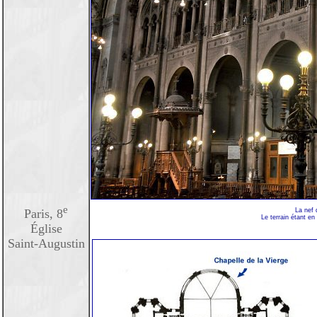
e
Paris, 8
La nef 
Le terrain étant e
Église
Saint-Augustin