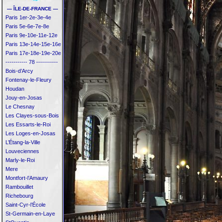
— ÎLE-DE-FRANCE —
Paris 1er-2e-3e-4e
Paris 5e-6e-7e-8e
Paris 9e-10e-11e-12e
Paris 13e-14e-15e-16e
Paris 17e-18e-19e-20e
----------- 78 -----------
Bois-d’Arcy
Fontenay-le-Fleury
Houdan
Jouy-en-Josas
Le Chesnay
Les Clayes-sous-Bois
Les Essarts-le-Roi
Les Loges-en-Josas
L’Étang-la-Ville
Louveciennes
Marly-le-Roi
Mere
Montfort-l’Amaury
Rambouillet
Richebourg
Saint-Cyr-l’École
St-Germain-en-Laye