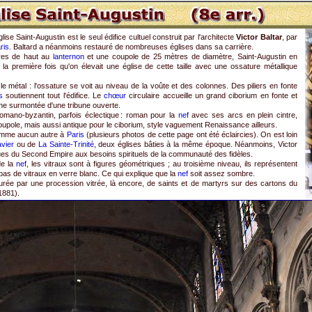
ise Saint-Augustin est le seul édifice cultuel construit par l'architecte
Victor Baltar
, par
ris
. Baltard a néanmoins restauré de nombreuses églises dans sa carrière.
res de haut au
lanternon
et une coupole de 25 mètres de diamètre, Saint-Augustin en
 la première fois qu'on élevait une église de cette taille avec une ossature métallique
e métal : l'ossature se voit au niveau de la voûte et des colonnes. Des piliers en fonte
s
soutiennent tout l'édifice. Le
chœur
circulaire accueille un grand ciborium en fonte et
une surmontée d'une tribune ouverte.
omano-byzantin, parfois éclectique : roman pour la
nef
avec ses arcs en plein cintre,
upole, mais aussi antique pour le ciborium, style vaguement Renaissance ailleurs.
comme aucun autre à
Paris
(plusieurs photos de cette page ont été éclaircies). On est loin
vier
ou de
La Sainte-Trinité
, deux églises bâties à la même époque. Néanmoins, Victor
iques du Second Empire aux besoins spirituels de la communauté des fidèles.
de la
nef
, les vitraux sont à figures géométriques ; au troisième niveau, ils représentent
 pas de vitraux en verre blanc. Ce qui explique que la
nef
soit assez sombre.
turée par une procession vitrée, là encore, de saints et de martyrs sur des cartons du
1881).