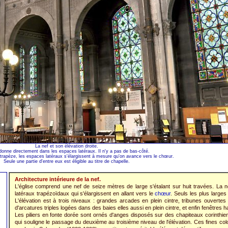
La nef et son élévation droite.
donne directement dans les espaces latéraux. Il n'y a pas de bas-côté.
n trapèze, les espaces latéraux s'élargissent à mesure qu'on avance vers le chœur.
Seule une partie d'entre eux est éligible au titre de chapelle.
Architecture intérieure de la nef.
L'église comprend une nef de seize mètres de large s'étalant sur huit travées. La 
latéraux trapézoïdaux qui s'élargissent en allant vers le
chœur
. Seuls les plus large
L'élévation est à trois niveaux : grandes arcades en plein cintre, tribunes ouvertes
d'arcatures triples logées dans des baies elles aussi en plein cintre, et enfin fenêtres 
Les piliers en fonte dorée sont ornés d'anges disposés sur des chapiteaux corinthie
qui souligne le passage du deuxième au troisième niveau de l'élévation. Ces fines col