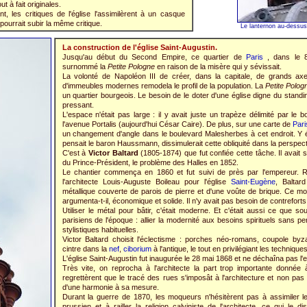
t à fait originales.
t, les critiques de l'église l'assimilèrent à un casque
pourrait subir la même critique.
Le lanternon au-dessu
La construction de l'église Saint-Augustin.
Jusqu'au début du Second Empire, ce quartier de
Paris
, dans le 8
surnommé la
Petite Pologne
en raison de la misère qui y sévissait.
La volonté de Napoléon III de créer, dans la capitale, de grands axe
d'immeubles modernes remodela le profil de la population. La
Petite Polog
un quartier bourgeois. Le besoin de le doter d'une église digne du standin
pressant.
L'espace n'était pas large : il y avait juste un trapèze délimité par le
l'avenue Portalis (aujourd'hui César Caire). De plus, sur une carte de
Pari
un changement d'angle dans le boulevard Malesherbes à cet endroit. Y é
pensait le baron Haussmann, dissimulerait cette obliquité dans la perspect
C'est à
Victor Baltard
(1805-1874) que fut confiée cette tâche. Il avait su
du Prince-Président, le problème des Halles en 1852.
Le chantier commença en 1860 et fut suivi de près par l'empereur. Re
l'architecte Louis-Auguste Boileau pour l'église
Saint-Eugène
, Baltar
métallique couverte de parois de pierre et d'une voûte de brique. Ce mo
argumenta-t-il, économique et solide. Il n'y avait pas besoin de contreforts
Utiliser le métal pour bâtir, c'était moderne. Et c'était aussi ce que sou
parisiens de l'époque : allier la modernité aux besoins spirituels sans p
stylistiques habituelles.
Victor Baltard choisit l'éclectisme : porches néo-romans, coupole byz
cintre dans la
nef
,
ciborium
à l'antique, le tout en privilégiant les technique
L'église Saint-Augustin fut inaugurée le 28 mai 1868 et ne déchaîna pas l
Très vite, on reprocha à l'architecte la part trop importante donnée 
regrettèrent que le tracé des rues s'imposât à l'architecture et non pas l'
d'une harmonie à sa mesure.
Durant la guerre de 1870, les moqueurs n'hésitèrent pas à assimiler 
prussien et à railler la religion calviniste de l'architecte, ce qui le disq