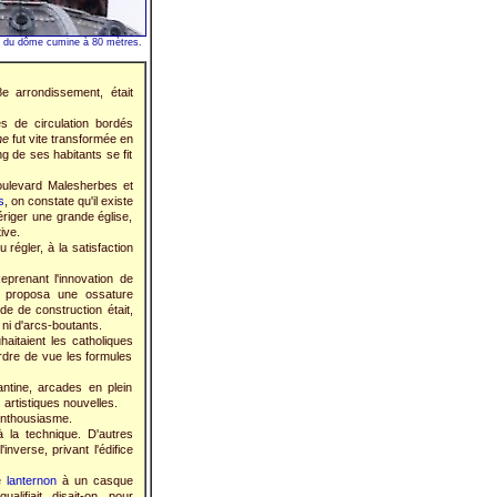
s du dôme cumine à 80 mètres.
e arrondissement, était
s de circulation bordés
ne
fut vite transformée en
g de ses habitants se fit
 boulevard Malesherbes et
s
, on constate qu'il existe
riger une grande église,
ive.
 régler, à la satisfaction
prenant l'innovation de
d proposa une ossature
de de construction était,
 ni d'arcs-boutants.
haitaient les catholiques
erdre de vue les formules
antine, arcades en plein
s artistiques nouvelles.
'enthousiasme.
à la technique. D'autres
inverse, privant l'édifice
le
lanternon
à un casque
ualifiait, disait-on, pour