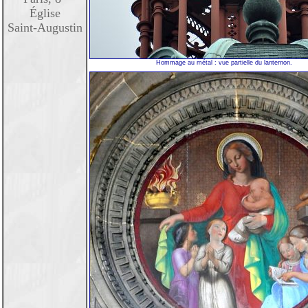
Église
Saint-Augustin
Hommage au métal : vue partielle du lanternon.