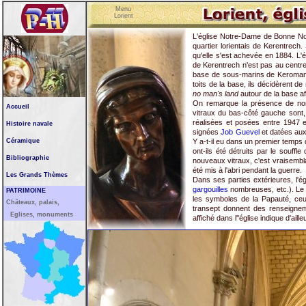
Menu
Lorient
L'église Notre-Dame de Bonne Nou
quartier lorientais de Kerentrec
qu'elle s'est achevée en 1884. L'é
de Kerentrech n'est pas au centre-
base de sous-marins de Keroman :
toits de la base, ils décidèrent de
no man's land
autour de la base af
On remarque la présence de nom
Accueil
vitraux du bas-côté gauche sont, 
réalisées et posées entre 1947 e
Histoire navale
signées
Job Guevel
et datées aux 
Céramique
Y a-t-il eu dans un premier temps 
ont-ils été détruits par le souf
Bibliographie
nouveaux vitraux, c'est vraisembla
été mis à l'abri pendant la guerre.
Les Grands Thèmes
Dans ses parties extérieures, l'
gargouilles
nombreuses, etc.). Le c
PATRIMOINE
les symboles de la Papauté, ceux 
Châteaux, palais,
transept donnent des renseignem
Eglises, monuments
affiché dans l''église indique d'ail