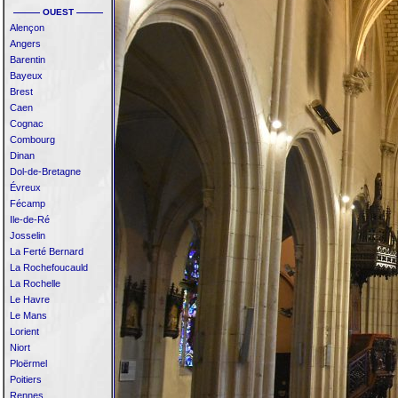
——— OUEST ———
Alençon
Angers
Barentin
Bayeux
Brest
Caen
Cognac
Combourg
Dinan
Dol-de-Bretagne
Évreux
Fécamp
Ile-de-Ré
Josselin
La Ferté Bernard
La Rochefoucauld
La Rochelle
Le Havre
Le Mans
Lorient
Niort
Ploërmel
Poitiers
Rennes