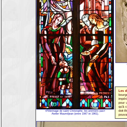
Les d
bourge
impéri
pour 
qu'à 
doit ê
«Pèlerinage de saint Christophe, les premiers pas»
Atelier Mauméjean (entre 1947 et 1961).
pouvai