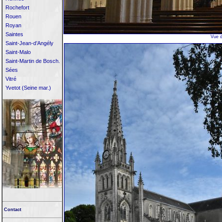
Rochefort
Rouen
Royan
Saintes
Vue d
Saint-Jean-d’Angély
Saint-Malo
Saint-Martin de Bosch.
Sées
Vitré
Yvetot (Seine mar.)
Contact