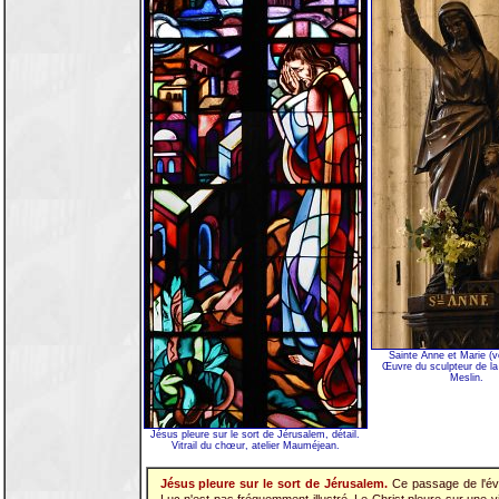
Sainte Anne et Marie (v
Œuvre du sculpteur de la
Meslin.
Jésus pleure sur le sort de Jérusalem, détail.
Vitrail du chœur, atelier Mauméjean.
Jésus pleure sur le sort de Jérusalem.
Ce passage de l'év