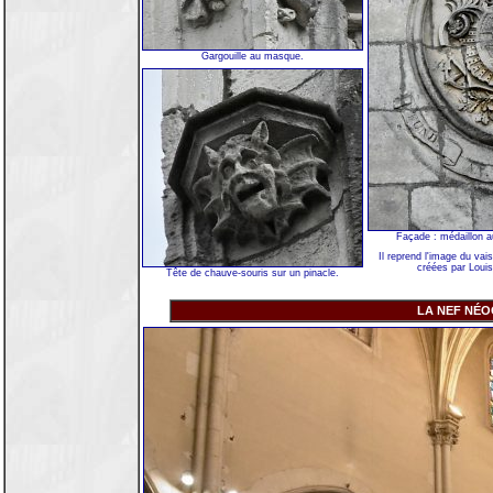
Gargouille au masque.
Façade : médaillon a
Il reprend l'image du va
créées par Louis
Tête de chauve-souris sur un pinacle.
LA NEF NÉO