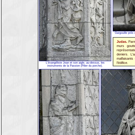
Gargouille près 
Judas.
Parmi
murs goutt
représentat
deniers. L'
malfaisants
l'édifice.
L'évangéliste Jean et son aigle, au-dessus, les
instruments de la Passion (Pilier du porche).