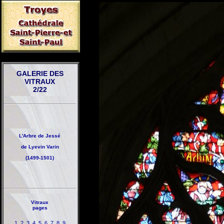
GALERIE DES
VITRAUX
2/22
L'Arbre de Jessé
de Lyevin Varin
(1499-1501)
Vitraux
pages
1
2
3
4
5
6
7
8
9