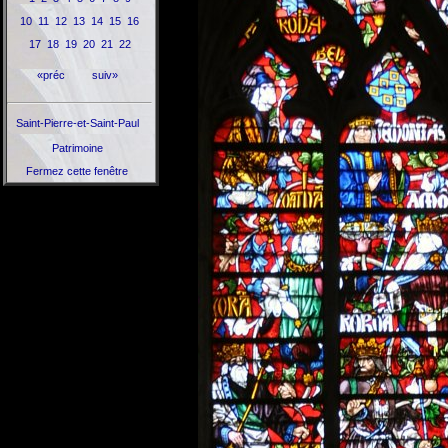
10
11
12
13
14
15
16
17
18
19
20
21
22
«préc
suiv»
Saint-Pierre-et-Saint-Paul
Patrimoine
Fermez cette fenêtre