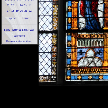
11
12
13
14
15
16
17
18
19
20
21
22
«préc
suiv»
Saint-Pierre-et-Saint-Paul
Patrimoine
Fermez cette fenêtre