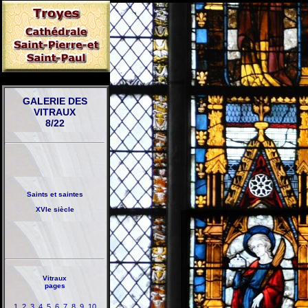
GALERIE DES
VITRAUX
8/22
Saints et saintes
XVIe siècle
Vitraux
pages
1
2
3
4
5
6
7
8
9
10