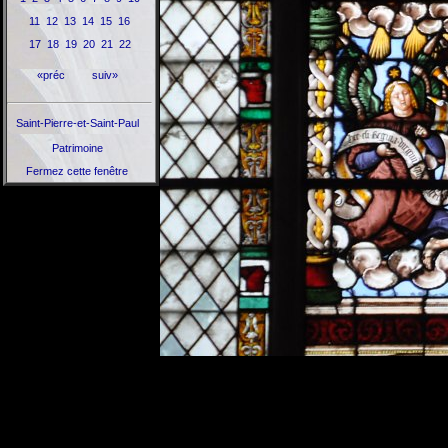
11
12
13
14
15
16
17
18
19
20
21
22
«préc
suiv»
Saint-Pierre-et-Saint-Paul
Patrimoine
Fermez cette fenêtre