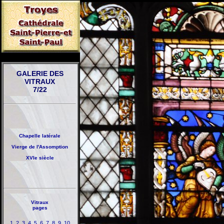
GALERIE DES
VITRAUX
7/22
Chapelle latérale
Vierge de l'Assomption
XVIe siècle
Vitraux
pages
1
2
3
4
5
6
7
8
9
10