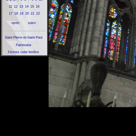
11
12
13
14
15
16
17
18
19
20
21
22
«préc
suiv»
Saint-Pierre-et-Saint-Paul
Patrimoine
Fermez cette fenêtre