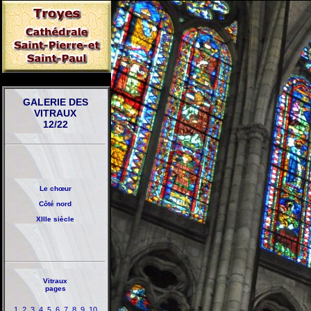
GALERIE DES
VITRAUX
12/22
Le chœur
Côté nord
XIIIe siècle
Vitraux
pages
1
2
3
4
5
6
7
8
9
10