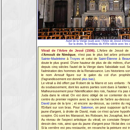
Autel de la Vierge (sud) avec l'Arbre de Jessé d'Arn
Sur la droite, le tombeau du XVIIe siècle avec les 
Vitrail de l'Arbre de Jessé (1506).
L'Arbre de Jessé de l
d'
Arnoult de Nimègue
, n'est pas le plus bel arbre présent
Sainte-Madeleine
à
Troyes
et celui de
Saint-Étienne
à
Beau
doute le plus grand. D'une hauteur de plus de dix mètres, d'une
depuis cinq siècles l'autel de la Vierge dans l'absidiale sud. 
l'admiration des hommes de la Renaissance. Les historiens son
le nom
Arnoult
figure sur le galon du col d'un prophète
(l'agrandissement est donné
plus bas
).
Le vitrail a été offert par Robert de la Marre et ses enfants : l
du soubassement, dont les autres parties sont dues à l'atelier 
Malheureusement pour l'identification des rois, l'auteur n'a pas 
Juda dans le vitrail. On est donc obligé de se contenter du
centre du premier registre avec la racine de l'arbre au-dessus 
David
joue de la lyre ; et encore au-dessus, au centre du reg
l'Enfant sur son bras. Pour
Salomon
, on peut supposer qu'il s
jaune d'argent, à droite de David, mais ce n'est qu'une hypoth
sceptre. Où sont les Manassé, les Roboam, les Josaphat, les 
Au niveau de l'aspect artistique du vitrail, on constate l'imp
dessin des rois, ainsi que du jaune d'argent pour l'éclat des 
Si la verrière est peu restaurée, en revanche la peinture est