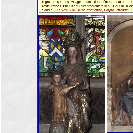
regretter que les visages aient énormément soufferts 
restaurations. Pas un seul n'est réellement beau. Celui de la
Vi
Source :
Les vitraux de Haute-Normandie
,
Corpus Vitrearum
, 