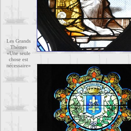
Les Grands
Thèmes
«Une seule
chose est
nécessaire»