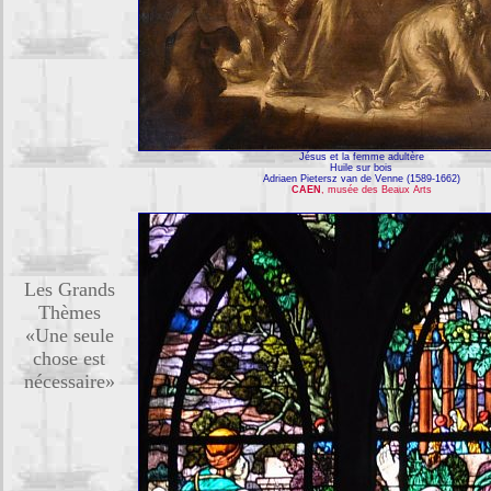
Jésus et la femme adultère
Huile sur bois
Adriaen Pietersz van de Venne (1589-1662)
CAEN
, musée des Beaux Arts
Les Grands
Thèmes
«Une seule
chose est
nécessaire»