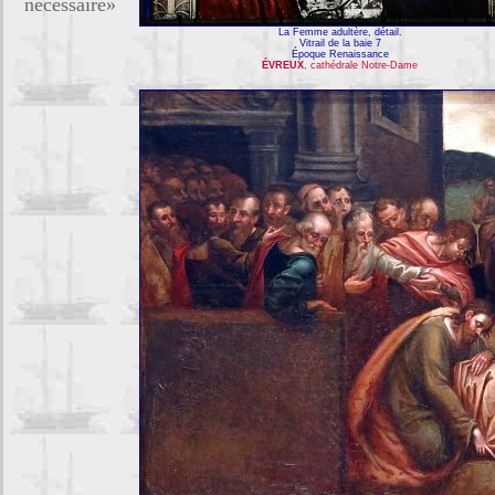
nécessaire»
La Femme adultère, détail.
Vitrail de la baie 7
Époque Renaissance
ÉVREUX
, cathédrale Notre-Dame