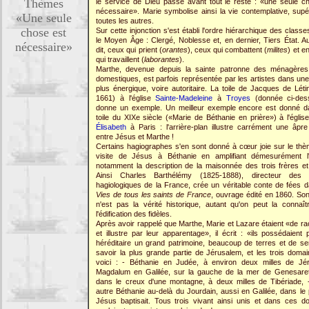
Thèmes
le service de Dieu passe avant tout le reste : «une seule c
nécessaire». Marie symbolise ainsi la vie contemplative, supé
«Une seule
toutes les autres.
chose est
Sur cette injonction s'est établi l'ordre hiérarchique des class
le Moyen Âge : Clergé, Noblesse et, en dernier, Tiers État. A
nécessaire»
dit, ceux qui prient (
orantes
), ceux qui combattent (
milites
) et e
qui travaillent (
laborantes
).
Marthe, devenue depuis la sainte patronne des ménagères
domestiques, est parfois représentée par les artistes dans une 
plus énergique, voire autoritaire. La toile de Jacques de Léti
1661) à l'église
Sainte-Madeleine
à
Troyes
(donnée ci-des
donne un exemple. Un meilleur exemple encore est donné 
toile du XIXe siècle («Marie de Béthanie en prière») à l'égli
Élisabeth
à Paris : l'arrière-plan illustre carrément une âpre
entre Jésus et Marthe !
Certains hagiographes s'en sont donné à cœur joie sur le thè
visite de Jésus à Béthanie en amplifiant démesurément l'h
notamment la description de la maisonnée des trois frères e
Ainsi Charles Barthélémy (1825-1888), directeur des 
hagiologiques de la France, crée un véritable conte de fées
Vies de tous les saints de France
, ouvrage édité en 1860. Son 
n'est pas la vérité historique, autant qu'on peut la connaît
l'édification des fidèles.
Après avoir rappelé que Marthe, Marie et Lazare étaient «de ra
et illustre par leur apparentage», il écrit : «ils possédaient 
héréditaire un grand patrimoine, beaucoup de terres et de ser
savoir la plus grande partie de Jérusalem, et les trois doma
voici : - Béthanie en Judée, à environ deux milles de Jé
Magdalum en Galilée, sur la gauche de la mer de Genesaret
dans le creux d'une montagne, à deux milles de Tibériade, 
autre Béthanie au-delà du Jourdain, aussi en Galilée, dans le
Jésus baptisait. Tous trois vivant ainsi unis et dans ces d