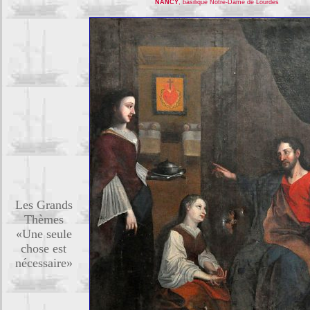
NANCY
, basilique Notre-Dame de Lourdes
Les Grands
Thèmes
«Une seule
chose est
nécessaire»