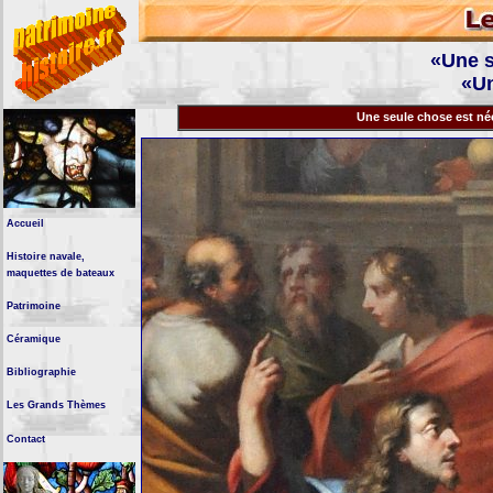
«Une s
«Un
Une seule chose est 
Accueil
Histoire navale,
maquettes de bateaux
Patrimoine
Céramique
Bibliographie
Les Grands Thèmes
Contact