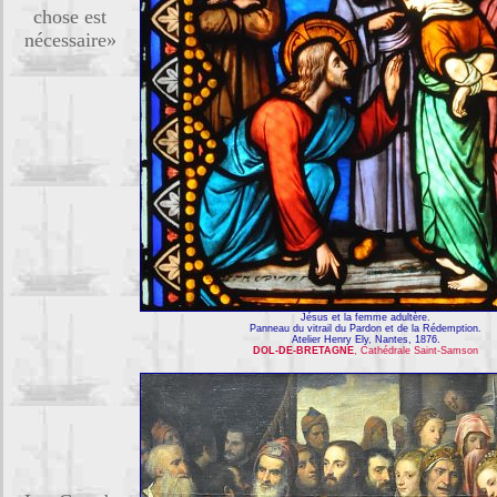
chose est
nécessaire»
Jésus et la femme adultère.
Panneau du vitrail du Pardon et de la Rédemption.
Atelier Henry Ely, Nantes, 1876.
DOL-DE-BRETAGNE
, Cathédrale Saint-Samson