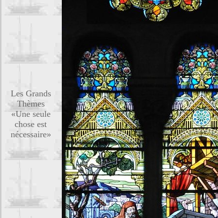
Les Grands
Thèmes
«Une seule
chose est
nécessaire»