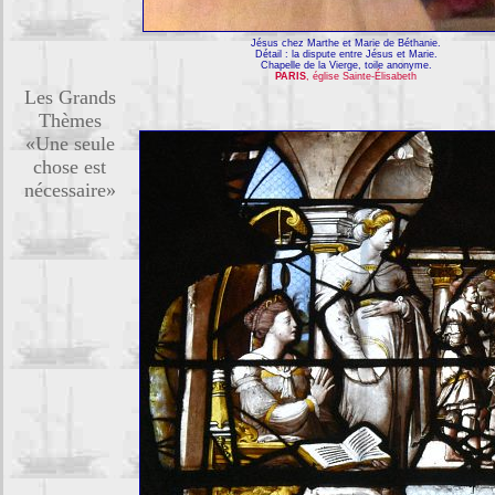
Jésus chez Marthe et Marie de Béthanie.
Détail : la dispute entre Jésus et Marie.
Chapelle de la Vierge, toile anonyme.
PARIS
, église Sainte-Élisabeth
Les Grands
Thèmes
«Une seule
chose est
nécessaire»