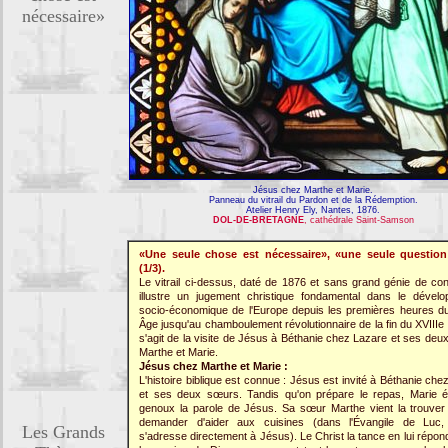
nécessaire»
Jésus chez Marthe et Marie.
Panneau du vitrail du Pardon et de la Rédemption.
Atelier Henry Ely, Nantes, 1876.
DOL-DE-BRETAGNE
, cathédrale Saint-Samson
«Une seule chose est nécessaire», «une seule question 
(1/3).
Le vitrail ci-dessus, daté de 1876 et sans grand génie de con
illustre un jugement christique fondamental dans le dével
socio-économique de l'Europe depuis les premières heures 
Âge jusqu'au chamboulement révolutionnaire de la fin du XVIIIe s
s'agit de la visite de Jésus à Béthanie chez Lazare et ses deu
Marthe et Marie.
Jésus chez Marthe et Marie :
L'histoire biblique est connue : Jésus est invité à Béthanie ch
et ses deux sœurs. Tandis qu'on prépare le repas, Marie 
genoux la parole de Jésus. Sa sœur Marthe vient la trouver 
demander d'aider aux cuisines (dans l'Évangile de Luc,
Les Grands
s'adresse directement à Jésus). Le Christ la tance en lui répon