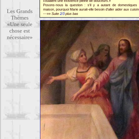
coulaient une existence pleine de douceurs.»
Posons-nous la question : s'il y a autant de domestiques
maison, pourquoi Marie aurait-elle besoin d'aller aider aux cuisin
Les Grands
---»»
Suite
2/3
plus bas
Thèmes
«Une seule
chose est
nécessaire»