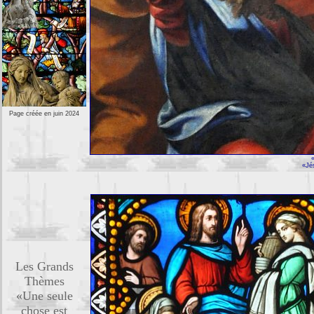
Page créée en juin 2024
«Jé
Les Grands
Thèmes
«Une seule
chose est