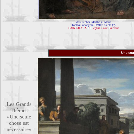
Jésus chez Marthe et Marie
Tableau anonyme, XVIIIe siècle (?)
SAINT-MACAIRE
, église Saint-Sauveur
Une seu
Les Grands
Thèmes
«Une seule
chose est
nécessaire»