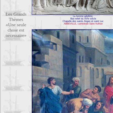
Les Grands
La femme adultère.
Thèmes
Bas-relief du XVIe siècle
Chapelle des saints Anges et saint Luc
«Une seule
ABBEVILLE, cathédrale Saint-Vulfran
chose est
nécessaire»