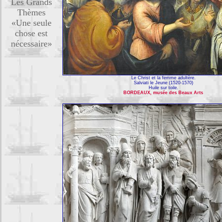
Les Grands
Thèmes
«Une seule
chose est
nécessaire»
Le Christ et la femme adultère.
Salviati le Jeune (1520-1570)
Huile sur toile.
BORDEAUX, musée des Beaux Arts