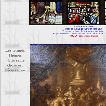
La Femme adultère
Vitrail de la baie 16 (1549 et vers 1570)
Registre du haut : la femme est accusée ;
Registre du bas : Jésus l'absout et les accusateurs s
ROUEN
, église Saint-Patrice
Les Grands
Thèmes
«Une seule
chose est
nécessaire»