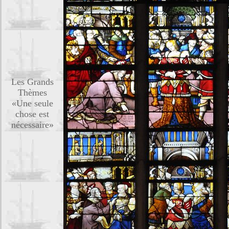
Les Grands
Thèmes
«Une seule
chose est
nécessaire»