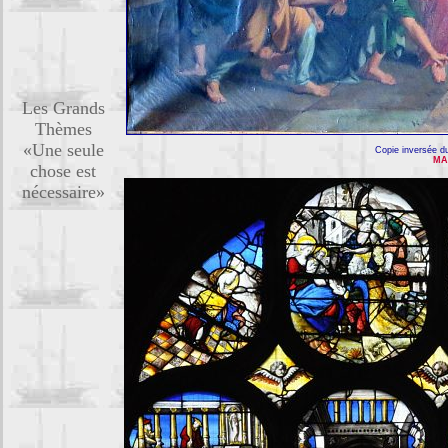
Les Grands
Thèmes
«Une seule
Copie inversée d
MA
chose est
nécessaire»