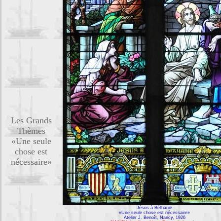
Les Grands
Thèmes
«Une seule
chose est
nécessaire»
Jésus à Béthanie
«Une seule chose est nécessaire»
Atelier J. Benoît, Nancy, 1926