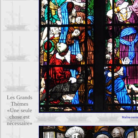
Les Grands
Thèmes
«Une seule
chose est
Maître-verri
nécessaire»