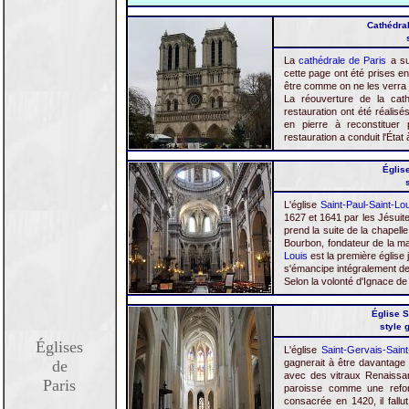
Cathédral
La
cathédrale de Paris
a su
cette page ont été prises en
être comme on ne les verra 
La réouverture de la cat
restauration ont été réalis
en pierre à reconstituer 
restauration a conduit l'État
Église
L'église
Saint-Paul-Saint-Lo
1627 et 1641 par les Jésuite
prend la suite de la chapell
Bourbon, fondateur de la m
Louis
est la première église j
s'émancipe intégralement de 
Selon la volonté d'Ignace de 
Église S
style 
Églises
L'église
Saint-Gervais-Saint
de
gagnerait à être davantage 
avec des vitraux Renaissan
Paris
paroisse comme une refon
consacrée en 1420, il fallu