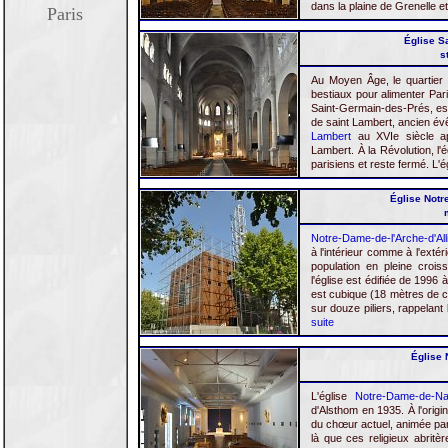
dans la plaine de Grenelle et
Paris
Église Sa
s
Au Moyen Âge, le quartier 
bestiaux pour alimenter Par
Saint-Germain-des-Prés, est
de saint Lambert, ancien év
Lambert
au XVIe siècle ap
Lambert. À la Révolution, l'
parisiens et reste fermé. L'é
Église Notre
Notre-Dame-de-l'Arche-d'All
à l'intérieur comme à l'exté
population en pleine crois
l'église est édifiée de 1996
est cubique (18 mètres de c
sur douze piliers, rappelant
suite
Église 
L'église
Notre-Dame-de-Na
d'Alsthom en 1935. À l'origi
du chœur actuel, animée par 
là que ces religieux abrit