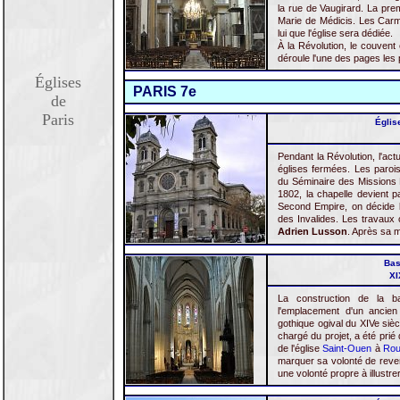
la rue de Vaugirard. La prem
Marie de Médicis. Les Carme
lui que l'église sera dédiée.
À la Révolution, le couvent
déroule l'une des pages les
Églises
PARIS 7e
de
Paris
Églis
Pendant la Révolution, l'ac
églises fermées. Les parois
du Séminaire des Missions 
1802, la chapelle devient p
Second Empire, on décide la
des Invalides. Les travaux 
Adrien Lusson
. Après sa m
Bas
XI
La construction de la b
l'emplacement d'un ancien
gothique ogival du XIVe sièc
chargé du projet, a été prié
de l'église
Saint-Ouen
à
Ro
marquer sa volonté de reven
une volonté propre à illustrer