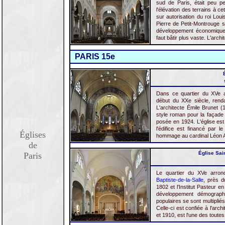
sud de Paris, était peu pe
l'élévation des terrains à ce
sur autorisation du roi Loui
Pierre de Petit-Montrouge s
développement économique d
faut bâtir plus vaste. L'arc
PARIS 15e
Dans ce quartier du XVe ar
début du XXe siècle, rendan
L'architecte Émile Brunet (
style roman pour la façade e
posée en 1924. L'église est
l'édifice est financé par l
Églises
hommage au cardinal Léon Am
de
Église Sain
Paris
Le quartier du XVe arron
Baptiste-de-la-Salle
, près d
1802 et l'Institut Pasteur 
développement démographi
populaires se sont multipliés
Celle-ci est confiée à l'arch
et 1910, est l'une des toute