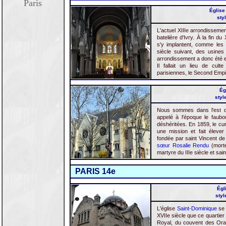
Paris
Église
sty
L'actuel XIIIe arrondisseme
batelière d'Ivry. À la fin d
s'y implantent, comme les r
siècle suivant, des usines
arrondissement a donc été e
Il fallait un lieu de cult
parisiennes, le Second Empi
Ég
styl
Nous sommes dans l'est de
appelé à l'époque le faubo
déshéritées. En 1859, le cur
une mission et fait élever
fondée par saint Vincent de
sœur Rosalie Rendu
(morte
martyre du IIIe siècle et sain
PARIS 14e
Égl
styl
L'église
Saint-Dominique
se 
XVIIe siècle que ce quartier
Royal, du couvent des Orato