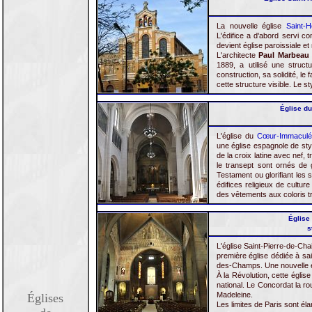
La nouvelle église
Saint-H
L'édifice a d'abord servi 
devient église paroissiale et 
L'architecte
Paul Marbeau
1889, a utilisé une structur
construction, sa solidité, le
cette structure visible. Le sty
Église du
L'église du
Cœur-Immaculé
une église espagnole de styl
de la croix latine avec nef, 
le transept sont ornés de 
Testament ou glorifiant les
édifices religieux de cultur
des vêtements aux coloris tr
Église 
s
L'église Saint-Pierre-de-Chai
première église dédiée à sai
des-Champs. Une nouvelle é
À la Révolution, cette égli
national. Le Concordat la rou
Madeleine.
Églises
Les limites de Paris sont éla