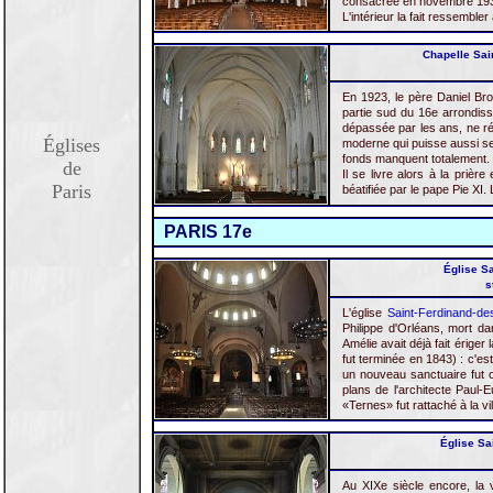
consacrée en novembre 19
L'intérieur la fait ressemble
Chapelle Sain
En 1923, le père Daniel Bro
partie sud du 16e arrondiss
dépassée par les ans, ne ré
Églises
moderne qui puisse aussi ser
fonds manquent totalement.
de
Il se livre alors à la prièr
Paris
béatifiée par le pape Pie X
PARIS 17e
Église Sa
s
L'église
Saint-Ferdinand-de
Philippe d'Orléans, mort d
Amélie avait déjà fait ériger
fut terminée en 1843) : c'est
un nouveau sanctuaire fut c
plans de l'architecte Paul-
«Ternes» fut rattaché à la v
Église Sai
Au XIXe siècle encore, la v