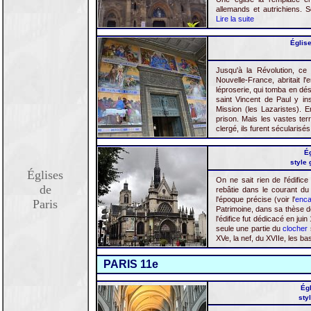
allemands et autrichiens. 
Lire la suite
Église
Jusqu'à la Révolution, ce
Nouvelle-France, abritait l
léproserie, qui tomba en dé
saint Vincent de Paul y in
Mission (les Lazaristes). E
prison. Mais les vastes ter
clergé, ils furent sécularisé
Ég
style 
Églises
On ne sait rien de l'édifice 
de
rebâtie dans le courant du
l'époque précise (voir l'
enca
Paris
Patrimoine, dans sa thèse 
l'édifice fut dédicacé en juin
seule une partie du
clocher
XVe, la nef, du XVIIe, les b
PARIS 11e
Égl
sty