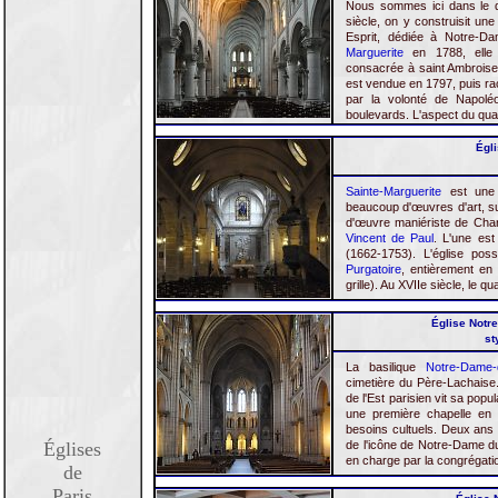
Nous sommes ici dans le qu
siècle, on y construisit un
Esprit, dédiée à Notre-D
Marguerite
en 1788, elle 
consacrée à saint Ambroise. 
est vendue en 1797, puis ra
par la volonté de Napolé
boulevards. L'aspect du quar
Égli
Sainte-Marguerite
est une 
beaucoup d'œuvres d'art, s
d'œuvre maniériste de Char
Vincent de Paul
. L'une es
(1662-1753). L'église po
Purgatoire
, entièrement en 
grille). Au XVIIe siècle, le q
Église Notre
st
La basilique
Notre-Dame-
cimetière du Père-Lachaise.
de l'Est parisien vit sa popu
une première chapelle en 
besoins cultuels. Deux ans 
Églises
de l'icône de Notre-Dame du 
en charge par la congrégati
de
Paris