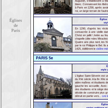
Augustin, s'établissent à Ma
blanc. Connaissant les libéral
à Paris en 1258, après avoi
roi, un large terrain de l'autr
Églises
Église 
sty
de
En 1290, d'après les récit
Paris
consacrée à une vieille da
Christ en jaillit ! Jetée au fe
chapelle (dite «des Miracles»
Quatre ans plus tard, les fr
par le roi Philippe le Bel. I
1425, édifièrent le
cloître mé
PARIS 5e
É
style 
L'église Saint-Séverin est u
du XVe siècle. A la fin XIIe 
attire maîtres et étudiants de
gauche les accueille. Avec 
des étudiants et le siège d
décide de construire plus g
détruit en partie vers...
Lire 
Églis
styles gothique et