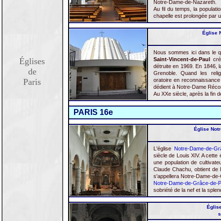
Notre-Dame-de-Nazareth.
Au fil du temps, la populat
chapelle est prolongée par u
Église N
Nous sommes ici dans le qu
Églises
Saint-Vincent-de-Paul
crée
détruite en 1969. En 1846, l
de
Grenoble. Quand les religi
Paris
oratoire en reconnaissance p
dédient à Notre-Dame Réconci
Au XXe siècle, après la fin 
PARIS 16e
Église Not
L'église
Notre-Dame-de-Gr
siècle de Louis XIV. A cett
une population de cultivat
Claude Chachu, obtient de l'
s'appellera Notre-Dame-de-G
Notre-Dame-de-Grâce-de-
sobriété de la nef et la spl
Église
s