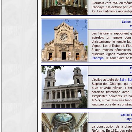
Germain vers 754, en mémoi
L'abbaye est détruite par le
Xe. Les bâtiments monastiqu
Église
s
Les historiens rapportent q
autrefois un temple con
christianisme, le temple fu
Vignes. Le roi Robert le Pieu
à des moines bénédictins
quelques vignes avoisinante
Champs
; le sanctuaire se t
É
s
L'église actuelle de
Saint-Su
Sulpice-des-Champs, qui re
XIVe et XVIe siècles, il fin
paroisse (immense avec, d
s'implanter couvents et b
1657), arrivé dans ses foncti
long parcours de la construct
Église 
styl
La construction de la chap
Réforme. En 1611, des rel