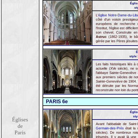
Églis
st
L'
église Notre-Dame-du-Lib
côté d'un voisin prestigieu
européens de recherche e
l'Institut, l'église est diffi
son chevet. Construite en
Astruc
(1862-1935), le bât
gérée par les Pères jésuites
É
style
Les faits historiques liés à
actuelle (XVe siècle), ne s
l'abbaye Sainte-Geneviève a
aux premiers siècles de no
Sainte-Geneviève
de 1904. Y
été détruite par les Nor
reconstruite non loin du pont
PARIS 6e
Églis
sty
Églises
Avant l'abbatiale de Sain
de
Germain-des-Prés
était la
Paris
siècles). De nombreux rois
inhumés. Il y avait là une