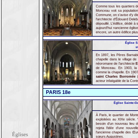
Comme tous les quartiers de
Monceau voit sa population
Commune, on s'avise d'y éle
l'architecte d'Édouard Dele
dépouillé. L'édifice, dédié à
aujourd'hui «ancienne église
encore, un autre édifice plus
Église S
s
En 1897, les Pères Barnabit
chapelle dans le village d
néoromane de l'architecte
E
de Monceau. En 1903, la c
comme la chapelle. En 1907, 
saint Charles Borromée
(
acteur infatigable de la Con
PARIS 18e
Église Sainte-G
À Paris, le quartier de Mon
exploitées au XIXe siècle. 
besoin d'un nouveau lieu de
rejeta l'idée d'une nouvel
l'ancienne chapelle des Œuv
Églises
sœurs Augustines.