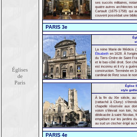
ses succès militaires, nota
quatre autres architectes s
Cartault (1675-1758) qui 
couvent possédait une biblio
PARIS 3e
Égl
s
La reine Marie de Médicis (
Élisabeth
en 1628. À l'origin
du Tiers-Ordre de Saint-Fra
et le bas-côté droit. Son che
est inconnu et il n'y a guèr
Églises
construction. Terminée en 16
de
cardinal de Retz sous le no
Paris
Église 
style goth
À la fin du XIe siècle, au
(rattaché à Cluny) s'étend
chapelle réservée aux do
voisin s'élevait non loin, h
dédicacée à saint Nicolas, f
empiétant sur les jardins du
au sud un clocher érigé au X
PARIS 4e