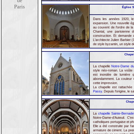
de
Paris
Église S
Dans les années 1920, le 
expansion. Une nouvelle égl
au couvent de l'ordre de la
Chantal, une parisienne d
construction. Et demande q
L'architecte Julien Barbier 
de style byzantin, un style 
Chapel
La chapelle
Notre-Dame du
style néo-roman. La voûte 
est inondée de lumière 
abondamment. La couleur u
cette impression.
La chapelle est rattachée 
Passy
. Depuis l'origine, le s
Chape
La
chapelle Sainte-Bernade
Notre-Dame-d'Auteuil. C'es
catholiques portugaise et phi
Elle a été construite par l
armature de ciment. La prem