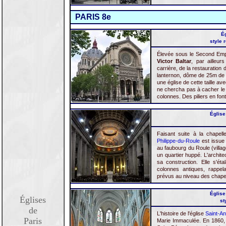
PARIS 8e
Ég
style 
Élevée sous le Second Empi
Victor Baltar
, par ailleur
carrière, de la restauratio
lanternon, dôme de 25m de di
une église de cette taille a
ne chercha pas à cacher le m
colonnes. Des piliers en fon
Église
Faisant suite à la chapell
Philippe-du-Roule
est issue 
au faubourg du Roule (villag
un quartier huppé. L'archit
sa construction. Elle s'ét
colonnes antiques, rappel
prévus au niveau des chapell
Église
Églises
st
de
L'histoire de l'église
Saint-An
Paris
Marie Immaculée. En 1860, c