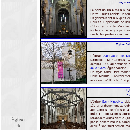
style r
Le nom de «la butte aux ca
Pierre Cailles achète un ter
En généralisant aux gens de 
Cailles». Cependant, ce li
Colbert y crée la Manufact
teinturerie se regroupent su
siècle, les petites industries
Église Sa
L'église
Saint-Jean-des-De
l'architecte M. Cammas. C'
octobre 1969 au statut de p
de-la-Gare
, église voisine.
De style sobre, très moder
Deux-Moulins. Contrairement
moderne qu'elle, elle n'est 
Égl
st
L'église
Saint-Hippolyte
doit
13e arrondissement au débu
aux familles ouvrières et a
créé. La population s'accro
l'architecte Jules Astruc (
Églises
par le constructeur automob
de
dédié à son saint patron. Mai