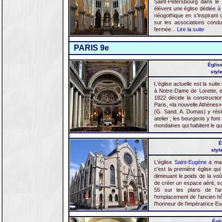
Saint-Pétersbourg dans le 
élèvent une église dédiée 
néogothique en s'inspirant d
sur les associations condui
fermée...
Lire la suite
PARIS 9e
Église
styl
L'église actuelle est la suit
à Notre-Dame de Lorette, e
1822 décide la constructio
Paris, «la nouvelle Athènes»
(G. Sand, A. Dumas) y réside
atelier ; les bourgeois y fo
mondaines qui habitent le qua
É
styl
L'église
Saint-Eugène
a marq
c'est la première église qu
diminuant le poids de la voût
de créer un espace aéré, sca
55 sur les plans de l'a
l'emplacement de l'ancien hô
l'honneur de l'impératrice Eu
Égli