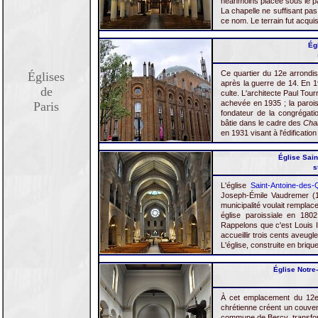
néanmoins placée sous le p
La chapelle ne suffisant pas
ce nom. Le terrain fut acqui
Égl
Ce quartier du 12e arrondis
Églises
après la guerre de 14. En 1
de
culte. L'architecte Paul Tou
achevée en 1935 ; la parois
Paris
fondateur de la congrégati
bâtie dans le cadre des
Chan
en 1931 visant à l'édification
Église Sain
s
L'église
Saint-Antoine-des-
Joseph-Émile Vaudremer (1
municipalité voulait remplac
église paroissiale en 1802
Rappelons que c'est Louis 
accueillir trois cents aveugle
L'église, construite en brique
Église Notre-
À cet emplacement du 12e 
chrétienne créent un couven
commune de Bercy, transforma