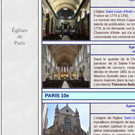
L'église
Saint-Louis-d'Antin
e
France de 1774 à 1793.
Le noviciat des frères Cap
talents de prédication, se t
1779, le roi demande son tra
Églises
Chaussée d'Antin qui n'a pa
de
conventuels est construit en
Paris
Égli
s
Dans le quartier de la Ch
paroisse de la Sainte-Trin
chapelle de secours, remp
décida en février 1861 la co
Maurice Dumolin dans
Les 
douze maisons dans la rue d
L'architecte
Théodore Ball
PARIS 10e
Église
st
L'origine de l'église
Saint-J
travailleurs immigrés de lan
un soutien spirituel et une 
pleine industrialisation. U
Une église la remplace en