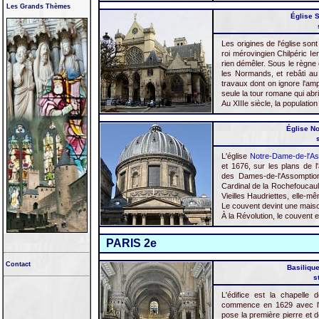
Les Grands Thèmes
Église S
Les origines de l'église son
roi mérovingien Chilpéric Ie
rien démêler. Sous le règne 
les Normands, et rebâti au 
travaux dont on ignore l'amp
seule la tour romane
qui abr
Au XIIIe siècle, la populatio
Église No
L'église
Notre-Dame-de-l'A
et 1676, sur les plans de l
des Dames-de-l'Assomption
Cardinal de la Rochefoucauld.
Vieilles Haudriettes, elle-
Le couvent devint une maison
À la Révolution, le couvent 
PARIS 2e
Contact
Basilique
s
L'édifice est la chapelle 
commence en 1629 avec l'ar
pose la première pierre et 