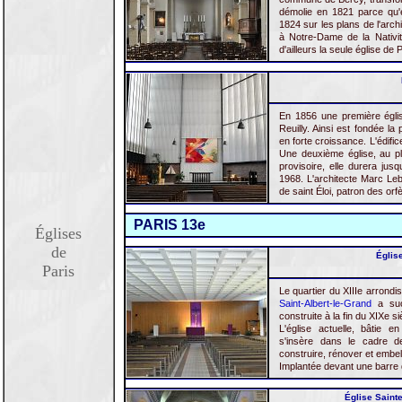
démolie en 1821 parce qu'e
1824 sur les plans de l'arch
à Notre-Dame de la Nativi
d'ailleurs la seule église de 
En 1856 une première églis
Reuilly. Ainsi est fondée la
en forte croissance. L'édific
Une deuxième église, au pl
provisoire, elle durera jusq
1968. L'architecte Marc Lebo
de saint Éloi, patron des orf
PARIS 13e
Églises
de
Église
Paris
Le quartier du XIIIe arrond
Saint-Albert-le-Grand
a suc
construite à la fin du XIXe siè
L'église actuelle, bâtie e
s'insère dans le cadre 
construire, rénover et embell
Implantée devant une barre 
Église Sainte