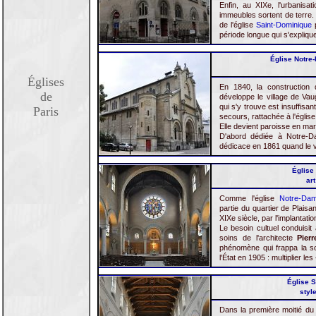
Enfin, au XIXe, l'urbanisat
immeubles sortent de terre. 
de l'église
Saint-Dominique
p
période longue qui s'explique
Église Notre-
Églises
En 1840, la construction 
de
développe le village de Vaugi
qui s'y trouve est insuffisan
Paris
secours, rattachée à l'églis
Elle devient paroisse en ma
D'abord dédiée à Notre-D
dédicace en 1861 quand le vi
Église
ar
Comme l'église
Notre-Dam
partie du quartier de Plaisa
XIXe siècle, par l'implantati
Le besoin cultuel conduisit
soins de l'architecte
Pier
phénomène qui frappa la soc
l'État en 1905 : multiplier l
Église S
styl
Dans la première moitié du 