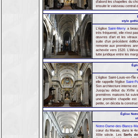
d'abord les chapelles du chœ
ensuite le vaisseau central 
style gothi
L'église
Saint-Merry
a beau 
très fréquenté, elle n'est pa
œuvres d'art et les vitraux
suite d'un précédent édific
remonte aux premières ann
achevée vers 1520. L'élévat
lutte juridique entre les marg
Égli
L'église Saint-Louis-en-l'Îl
elle rappelle l'église
Saint-Pa
Son architecture interne est 
Jusqu'au début du XVIIe siè
premières maisons fut suivie
une première chapelle est 
petite, on décida la construct
Église Notr
s
Notre-Dame-des-Blancs-Ma
cœur du Marais, dans le 4e
XIIIe siècle. Les
Serfs de