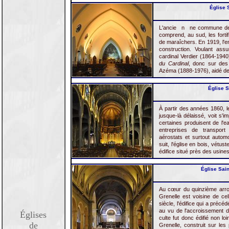
Église 
L'ancie
n
ne commune de 
comprend, au sud, les fortif
de maraîchers. En 1919, l'enc
construction. Voulant assu
cardinal Verdier (1864-1940
du Cardinal
, donc sur des 
Azéma (1888-1976), aidé de 
Église S
À partir des années 1860, l
jusque-là délaissé, voit s'
certaines produisent de l'
entreprises de transport 
aérostats et surtout auto
suit, l'église en bois, vétu
édifice situé près des usines
Église Sain
Au cœur du quinzième arron
Grenelle est voisine de ce
siècle, l'édifice qui a précé
au vu de l'accroissement d
Églises
culte fut donc édifié non lo
de
Grenelle, construit sur les