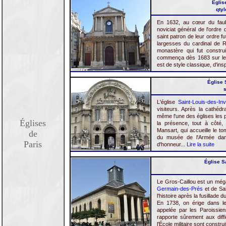
Églis
qtyl
En 1632, au cœur du faubo
noviciat général de l'ordre
saint patron de leur ordre fu
largesses du cardinal de Ri
monastère qui fut constru
commença dès 1683 sur les p
est de style classique, d'insp
Église 
s
L'église
Saint-Louis-des-Inv
visiteurs. Après la cathédr
même l'une des églises les p
Églises
la présence, tout à côté,
Mansart, qui accueille le t
de
du musée de l'Armée dans
Paris
d'honneur...
Lire la suite
Église Sa
Le Gros-Caillou est un méga
Germain-des-Prés
et de Sai
l'histoire après la fusillade
En 1738, on érige dans le
appelée par les Paroissi
rapporte sûrement aux diffi
l'École militaire sont constru