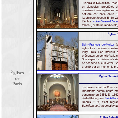
Jusqu'à la Révolution, l'actu
en vignobles, propriétés d
construisit une église roma
actuelle est bâtie entre 
l'architecte Joseph-Émile V
L'église
Notre-Dame-d'Auteu
tableau, ni statue médiévale,
Église S
Saint-François-de-Molitor
(d
église très moderne constr
Vingt-Trois. Son intérieu
préceptes du concile Vatican
Son aspect extérieur n'a rien
ne possède aucun vitrail. San
crucifix sur un mur, on la pren
Églises
Église Saint-H
de
Paris
Jusqu'au début du XIXe siè
importante communauté mon
construite en 1855. En 1862
de-la-Plaine, puis
Saint-Hon
Depuis 1974, c'est l'égli
Bethléem de l'Assomption de
Église Saint-H