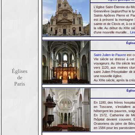
L'église Saint-Étienne-du-Mon
Geneviève (aujourd'hui le ly
Saints Apôtres Pierre et P
est à présent la montagne S
sainte et de Clovis et, à ce t
la ville. Au début du XIIIe s
d'une nouvelle muraille...
Lir
Église
Saint-Julien-le-Pauvre
est c
VIe siècle se dresse à cet e
voyageurs. Au IXe siècle le
vers 1120, aux moines clun
Églises
saint Julien l'Hospitalier dit
une nouvelle église.
de
Au XIIIe siècle, après la créa
Paris
Églis
En 1180, des frères hospita
en Toscane, s'installent a
hébergent les pauvres, soign
En 1572, Catherine de Médi
l'hôpital devient couvent
Oratoriens du père de Bérul
en 1584 pour les paroissiens