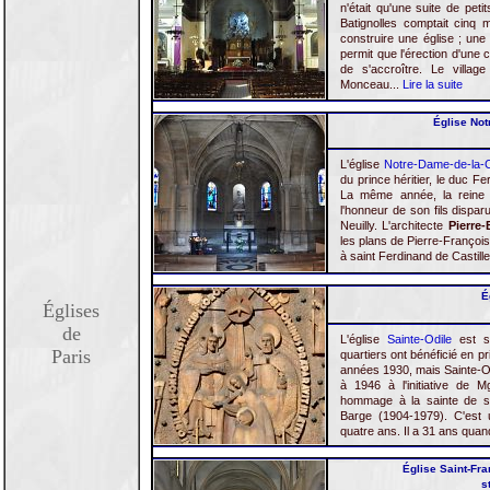
n'était qu'une suite de pet
Batignolles comptait cinq 
construire une église ; une
permit que l'érection d'une 
de s'accroître. Le villag
Monceau...
Lire la suite
Église Not
L'église
Notre-Dame-de-la-
du prince héritier, le duc F
La même année, la reine 
l'honneur de son fils disparu
Neuilly. L'architecte
Pierre-
les plans de Pierre-Françoi
à saint Ferdinand de Castill
É
Églises
de
L'église
Sainte-Odile
est si
Paris
quartiers ont bénéficié en pri
années 1930, mais Sainte-Od
à 1946 à l'initiative de 
hommage à la sainte de so
Barge (1904-1979). C'est 
quatre ans. Il a 31 ans quand
Église Saint-Fra
s