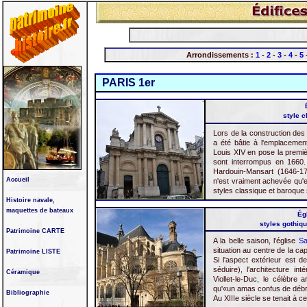
Arrondissements :
1
-
2
-
3
-
4
-
5
PARIS 1er
style c
Lors de la construction des 
a été bâtie à l'emplacemen
Louis XIV en pose la premiè
sont interrompus en 1660.
Hardouin-Mansart (1646-17
Accueil
n'est vraiment achevée qu'e
styles classique et baroque s
Histoire navale,
maquettes de bateaux
Ég
styles gothiqu
Patrimoine CARTE
A la belle saison, l'église
Sa
situation au centre de la ca
Patrimoine LISTE
Si l'aspect extérieur est d
séduire), l'architecture in
Céramique
Viollet-le-Duc, le célèbre 
qu'«un amas confus de débri
Bibliographie
Au XIIIe siècle se tenait à c