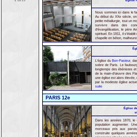
Église 
Nous sommes ici dans le fau
Au début du XXe siècle, on 
petite métallurgie, tout un m
survivre dans des cond
d'évangélisation, le père A
spirituel. En 1911, il s'établ
chapelle en béton, malheureu
Égl
L'église du
Bon-Pasteur
, da
sobre de Paris. Le faubourg
longtemps des ébénistes et d
de la main-d'œuvre des Flan
une église est alors élevée,
par la modeste église actuel
suite
PARIS 12e
Église d
s
Dans les années 1870, le qu
population augmenter. Un
morceaux pris aux parois
construite quelques années 